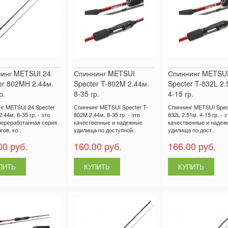
инг METSUI 24
Спиннинг METSUI
Спиннинг METSU
er 802MH 2.44м.
Specter T-802M 2.44м.
Specter T-832L 2.
р.
8-35 гр.
4-15 гр.
г METSUI 24 Specter
Спиннинг METSUI Specter T-
Спиннинг METSUI Spect
.44м. 8-35 гр. - это
802M 2.44м. 8-35 гр. - это
832L 2.51м. 4-15 гр. - э
переработанная серия
качественные и надежные
качественные и надеж
ов, ко..
удилища по доступной..
удилища по дост..
00 руб.
160.00 руб.
166.00 руб.