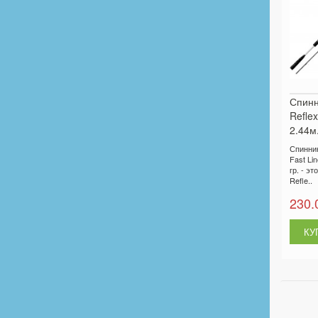
Спинн
Refle
2.44м.
Спиннин
Fast Li
гр. - э
Refle..
230.