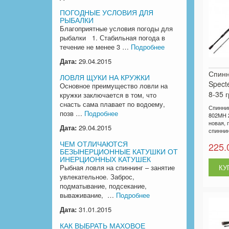
ПОГОДНЫЕ УСЛОВИЯ ДЛЯ
РЫБАЛКИ
Благоприятные условия погоды для
рыбалки 1. Стабильная погода в
течение не менее 3 …
Подробнее
Дата:
29.04.2015
Спинн
ЛОВЛЯ ЩУКИ НА КРУЖКИ
Spect
Основное преимущество ловли на
8-35 г
кружки заключается в том, что
снасть сама плавает по водоему,
Спиннин
позв …
Подробнее
802MH 2
новая, 
Дата:
29.04.2015
спиннинг
ЧЕМ ОТЛИЧАЮТСЯ
225.
БЕЗЫНЕРЦИОННЫЕ КАТУШКИ ОТ
ИНЕРЦИОННЫХ КАТУШЕК
Рыбная ловля на спиннинг – занятие
увлекательное. Заброс,
подматывание, подсекание,
вываживание, …
Подробнее
Дата:
31.01.2015
КАК ВЫБРАТЬ МАХОВОЕ