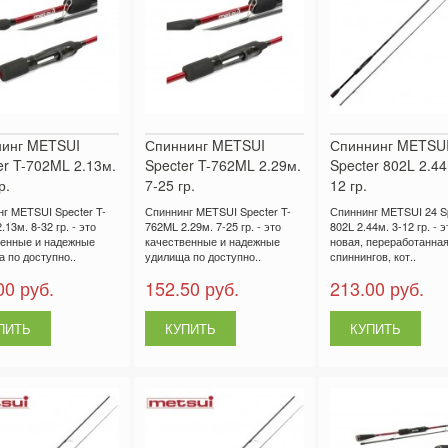
инг METSUI
Спиннинг METSUI
Спиннинг METSUI
er T-702ML 2.13м.
Specter T-762ML 2.29м.
Specter 802L 2.44
р.
7-25 гр.
12 гр.
г METSUI Specter T-
Спиннинг METSUI Specter T-
Спиннинг METSUI 24 S
13м. 8-32 гр. - это
762ML 2.29м. 7-25 гр. - это
802L 2.44м. 3-12 гр. - э
венные и надежные
качественные и надежные
новая, переработанная
 по доступно..
удилища по доступно..
спиннингов, кот..
00 руб.
152.50 руб.
213.00 руб.