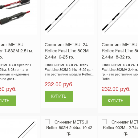
инг METSUI
Спиннинг METSUI 24
Спиннинг METSUI
er T-832M 2.51м.
Reflex Fast Line 802M
Reflex Fast Line 
р.
2.44м. 6-25 гр.
2.44м. 8-32 гр.
г METSUI Specter T-
Спиннинг METSUI 24 Reflex
Спиннинг METSUI 24 R
1м. 6-28 гр. - это
Fast Line 802M 2.44м. 6-25 гр. -
Fast Line 802MH 2.44м.
венные и надежные
это рестайлинг модели Reflex..
гр. - это рестайлинг м
 по дост..
Refle..
232.00 руб.
50 руб.
232.00 руб.