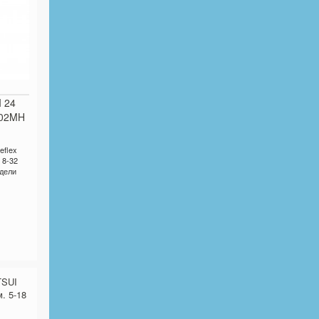
 24
802MH
eflex
 8-32
одели