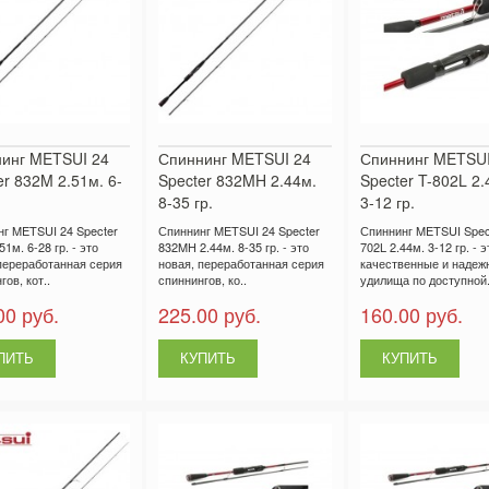
инг METSUI 24
Спиннинг METSUI 24
Спиннинг METSU
er 832M 2.51м. 6-
Specter 832MH 2.44м.
Specter T-802L 2.
8-35 гр.
3-12 гр.
г METSUI 24 Specter
Спиннинг METSUI 24 Specter
Спиннинг METSUI Spect
1м. 6-28 гр. - это
832MH 2.44м. 8-35 гр. - это
702L 2.44м. 3-12 гр. - э
переработанная серия
новая, переработанная серия
качественные и надеж
ов, кот..
спиннингов, ко..
удилища по доступной.
00 руб.
225.00 руб.
160.00 руб.