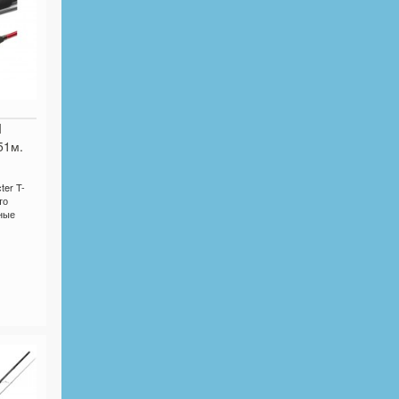
I
51м.
er T-
то
ные