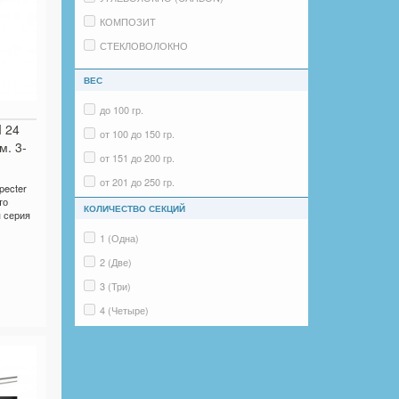
КОМПОЗИТ
СТЕКЛОВОЛОКНО
ВЕС
до 100 гр.
 24
от 100 до 150 гр.
м. 3-
от 151 до 200 гр.
от 201 до 250 гр.
pecter
то
от 251 до 300 гр.
КОЛИЧЕСТВО СЕКЦИЙ
 серия
от 301 до 500 гр.
1 (Одна)
от 501 и более гр.
2 (Две)
3 (Три)
4 (Четыре)
от 5 и более