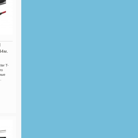
I
44м.
er T-
то
ные
.