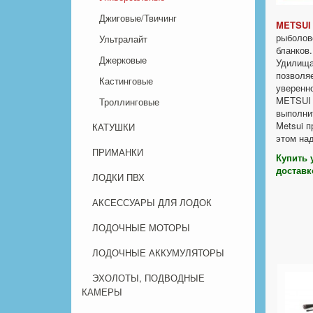
Джиговые/Твичинг
METSUI
рыболово
Ультралайт
бланков.
Джерковые
Удилища
позволя
Кастинговые
уверенн
METSUI 
Троллинговые
выполнит
Metsui п
КАТУШКИ
этом на
ПРИМАНКИ
Купить 
доставк
ЛОДКИ ПВХ
АКСЕССУАРЫ ДЛЯ ЛОДОК
ЛОДОЧНЫЕ МОТОРЫ
ЛОДОЧНЫЕ АККУМУЛЯТОРЫ
ЭХОЛОТЫ, ПОДВОДНЫЕ
КАМЕРЫ