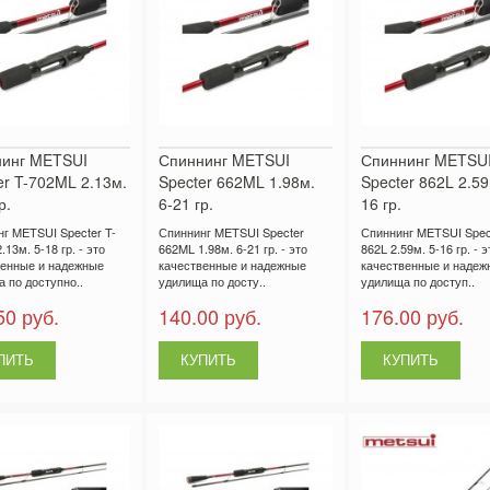
инг METSUI
Спиннинг METSUI
Спиннинг METSU
er T-702ML 2.13м.
Specter 662ML 1.98м.
Specter 862L 2.59
р.
6-21 гр.
16 гр.
г METSUI Specter T-
Спиннинг METSUI Specter
Спиннинг METSUI Spec
13м. 5-18 гр. - это
662ML 1.98м. 6-21 гр. - это
862L 2.59м. 5-16 гр. - э
венные и надежные
качественные и надежные
качественные и надеж
 по доступно..
удилища по досту..
удилища по доступ..
50 руб.
140.00 руб.
176.00 руб.