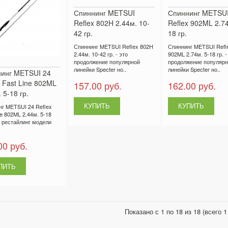
Спиннинг METSUI
Спиннинг METSU
Reflex 802H 2.44м. 10-
Reflex 902ML 2.74
42 гр.
18 гр.
Спиннинг METSUI Reflex 802H
Спиннинг METSUI Refl
2.44м. 10-42 гр. - это
902ML 2.74м. 5-18 гр. -
продолжение популярной
продолжение популярн
линейки Specter но..
линейки Specter но..
инг METSUI 24
x Fast Line 802ML
157.00 руб.
162.00 руб.
 5-18 гр.
г METSUI 24 Reflex
ne 802ML 2.44м. 5-18
то рестайлинг модели
00 руб.
Показано с 1 по 18 из 18 (всего 1