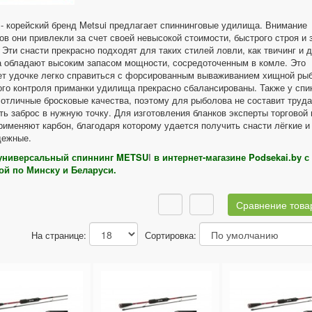
- корейский бренд Metsui предлагает спиннинговые удилища. Внимание
в они привлекли за счет своей невысокой стоимости, быстрого строя и 
 Эти снасти прекрасно подходят для таких стилей ловли, как твичинг и д
 обладают высоким запасом мощности, сосредоточенным в комле. Это
ет удочке легко справиться с форсированным вываживанием хищной ры
ого контроля приманки удилища прекрасно сбалансированы. Также у спи
отличные бросковые качества, поэтому для рыболова не составит труда
ь заброс в нужную точку. Для изготовления бланков эксперты торговой
рименяют карбон, благодаря которому удается получить снасти лёгкие и
дежные.
универсальный спиннинг
METSU
I
в интернет-магазине Podsekai.by с
ой по Минску и Беларуси.
Сравнение товар
На странице:
Сортировка: