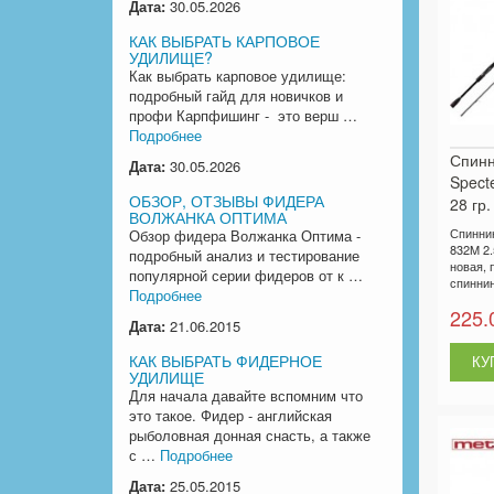
Дата:
30.05.2026
КАК ВЫБРАТЬ КАРПОВОЕ
УДИЛИЩЕ?
Как выбрать карповое удилище:
подробный гайд для новичков и
профи Карпфишинг - это верш …
Подробнее
Спинн
Дата:
30.05.2026
Spect
ОБЗОР, ОТЗЫВЫ ФИДЕРА
28 гр.
ВОЛЖАНКА ОПТИМА
Спиннин
Обзор фидера Волжанка Оптима -
832M 2.5
подробный анализ и тестирование
новая, 
популярной серии фидеров от к …
спиннинг
Подробнее
225.
Дата:
21.06.2015
КАК ВЫБРАТЬ ФИДЕРНОЕ
УДИЛИЩЕ
Для начала давайте вспомним что
это такое. Фидер - английская
рыболовная донная снасть, а также
с …
Подробнее
Дата:
25.05.2015