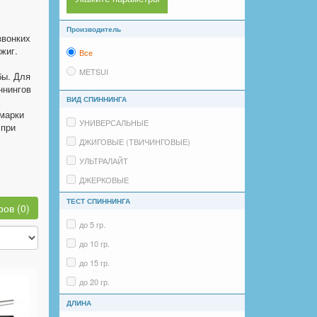
Производитель
звонких
жиг.
Все
METSUI
бы. Для
ннингов
ВИД СПИННИНГА
 марки
УНИВЕРСАЛЬНЫЕ
 при
ДЖИГОВЫЕ (ТВИЧИНГОВЫЕ)
УЛЬТРАЛАЙТ
ДЖЕРКОВЫЕ
КАСТИНГОВЫЕ
ТЕСТ СПИННИНГА
ов (0)
ТРОЛЛИНГОВЫЕ
до 5 гр.
до 10 гр.
до 15 гр.
до 20 гр.
до 30 гр.
ДЛИНА