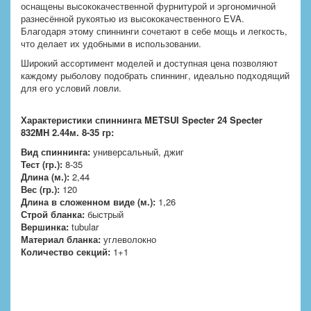
оснащены высококачественной фурнитурой и эргономичной
разнесённой рукоятью из высококачественного EVA.
Благодаря этому спиннинги сочетают в себе мощь и легкость,
что делает их удобными в использовании.
Широкий ассортимент моделей и доступная цена позволяют
каждому рыболову подобрать спиннинг, идеально подходящий
для его условий ловли.
Характеристики спиннинга
METSUI Specter 24 Specter
832MH 2.44м. 8-35 гр:
Вид спиннинга:
универсальный, джиг
Тест (гр.):
8-35
Длина (м.):
2,44
Вес (гр.):
120
Длина в сложенном виде (м.):
1,26
Строй бланка:
быстрый
Вершинка:
tubular
Материал бланка:
углеволокно
Количество секций:
1+1