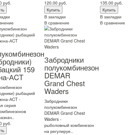
0 руб.
120.00 руб.
135.00 руб.
ладки
В закладки
В закладки
внение
В сравнение
В сравнение
лукомбинезон
Забродники
бродники)
полукомбинезон
ацкий 159
DEMAR
на-АCT
Grand Chest
комбинезон
Waders
одники) рыбацкий
юна-АCT -
Забродники
я серия
полукомбинезон
комбинезонов
DEMAR Grand Chest
азнач..
Waders -
0 руб.
рыболовный комбинезон
на регулируе..