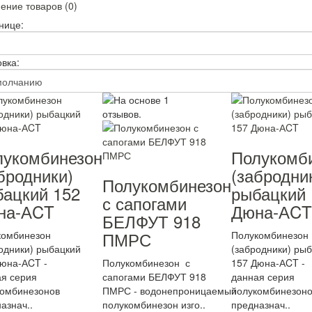
ение товаров (0)
нице:
вка:
лукомбинезон
Полукомб
бродники)
(забродни
Полукомбинезон
ацкий 152
рыбацкий 
с сапогами
на-АCT
Дюна-АCT
БЕЛФУТ 918
ПМРС
комбинезон
Полукомбинезон
одники) рыбацкий
(забродники) ры
юна-АCT -
Полукомбинезон с
157 Дюна-АCT -
я серия
сапогами БЕЛФУТ 918
данная серия
комбинезонов
ПМРС - водонепроницаемый
полукомбинезоно
азнач..
полукомбинезон изго..
предназнач..