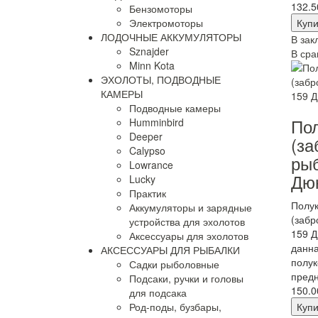
132.5
Бензомоторы
Электромоторы
ЛОДОЧНЫЕ АККУМУЛЯТОРЫ
В зак
Sznajder
В сра
Minn Kota
ЭХОЛОТЫ, ПОДВОДНЫЕ
КАМЕРЫ
Подводные камеры
По
Humminbird
Deeper
(за
Calypso
рыб
Lowrance
Дю
Lucky
Практик
Полу
Аккумуляторы и зарядные
(забр
устройства для эхолотов
159 Д
Аксессуары для эхолотов
данна
АКСЕССУАРЫ ДЛЯ РЫБАЛКИ
полу
Садки рыболовные
предн
Подсаки, ручки и головы
150.0
для подсака
Род-поды, бузбары,