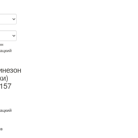
инезон
ки)
157
бацкий
в