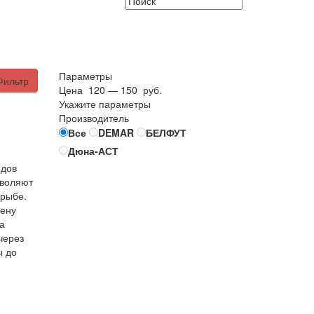
Параметры
Фильтр
Цена
120
—
150
руб.
Укажите параметры
Производитель
Все
DEMAR
БЕЛФУТ
Дюна-АСТ
идов
зволяют
 рыбе.
мену
а
через
ы до