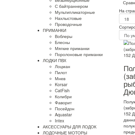
Безынерционные
Сравн
С байтраннером
На стра
Мультипликаторные
Нахлыстовые
Проводочные
Сортиро
ПРИМАНКИ
Воблеры
Блесны
Мягкие приманки
Поролоновые приманки
ЛОДКИ ПВХ
По
Лоцман
Пилот
(за
Мнев
рыб
Korsar
Дю
CatFish
Колибри
Полу
Фаворит
(забр
Посейдон
152 Д
Aquastar
данна
Intex
полу
АКСЕССУАРЫ ДЛЯ ЛОДОК
предн
ЛОДОЧНЫЕ МОТОРЫ