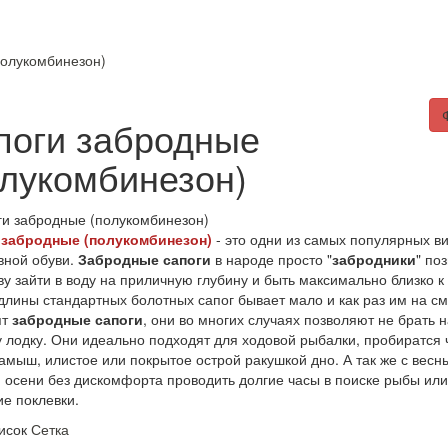
ты
скидки%
статьи
полукомбинезон)
поги забродные
олукомбинезон)
 забродные (полукомбинезон)
- это одни из самых популярных в
вной обуви.
Забродные сапоги
в народе просто "
забродники
" по
у зайти в воду на приличную глубину и быть максимально близко к
длины стандартных болотных сапог бывает мало и как раз им на с
ят
забродные сапоги
, они во многих случаях позволяют не брать н
 лодку. Они идеально подходят для ходовой рыбалки, пробиратся 
камыш, илистое или покрытое острой ракушкой дно. А так же с весн
 осени без дискомфорта проводить долгие часы в поиске рыбы или
е поклевки.
исок
Сетка