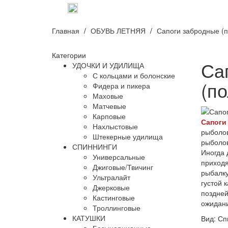
оплата и доставка
о нас
контак
Главная
ОБУВЬ ЛЕТНЯЯ
Сапоги забродные (
Категории
Са
УДОЧКИ И УДИЛИЩА
С кольцами и болонские
(п
Фидера и пикера
Маховые
Матчевые
Карповые
Сапоги
Нахлыстовые
рыболо
Штекерные удилища
рыболов
СПИННИНГИ
Иногда 
Универсальные
приход
Джиговые/Твичинг
рыбалку
Ультралайт
густой 
Джерковые
поздней
Кастинговые
ожидани
Троллинговые
КАТУШКИ
Вид:
Сп