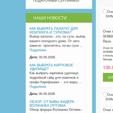
ПОДАРОЧНЫЙ СЕРТИФИКАТ
НАШИ НОВОСТИ
КАК ВЫБРАТЬ ПАЛАТКУ ДЛЯ
Очки 
КЕМПИНГА И ТУРИЗМА?
SHIMA
Выбор палатки - это, по сути, выбор
вашего походного дома. От него
Revo
зависит, проснетесь ли вы сухи …
Очки п
Подробнее
SHIMANO
стильны
Дата:
30.05.2026
бренда 
КАК ВЫБРАТЬ КАРПОВОЕ
130.
УДИЛИЩЕ?
Как выбрать карповое удилище:
подробный гайд для новичков и
профи Карпфишинг - это верш …
Подробнее
Дата:
30.05.2026
ОБЗОР, ОТЗЫВЫ ФИДЕРА
ВОЛЖАНКА ОПТИМА
Обзор фидера Волжанка Оптима -
Очки 