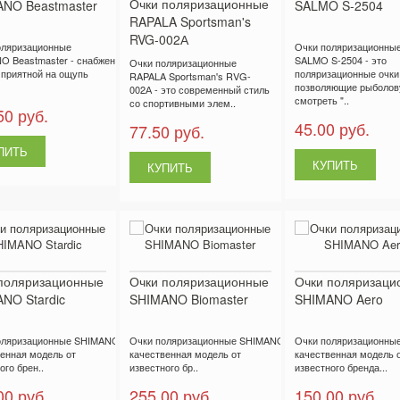
Очки поляризационные
NO Beastmaster
SALMO S-2504
RAPALA Sportsman's
RVG-002А
оляризационные
Очки поляризационны
O Beastmaster - снабжены
SALMO S-2504 - это
Очки поляризационные
 приятной на ощупь
поляризационные очки
RAPALA Sportsman's RVG-
позволяющие рыболов
002А - это современный стиль
смотреть "..
со спортивными элем..
50 руб.
45.00 руб.
77.50 руб.
поляризационные
Очки поляризационные
Очки поляризаци
NO Stardic
SHIMANO Biomaster
SHIMANO Aero
ляризационные SHIMANO Stardic -
Очки поляризационные SHIMANO Biomaster -
Очки поляризационные
енная модель от
качественная модель от
качественная модель 
ого брен..
известного бр..
известного бренда...
00 руб.
255.00 руб.
150.00 руб.