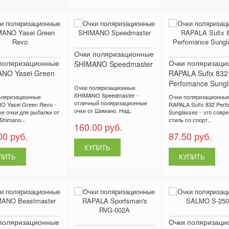
Очки поляризационные
поляризационные
Очки поляризаци
SHIMANO Speedmaster
NO Yasei Green
RAPALA Sufix 832
Perfomance Sungl
Очки поляризационные
SHIMANO Speedmaster -
оляризационные
Очки поляризационны
отличный поляризационные
 Yasei Green Revo -
RAPALA Sufix 832 Perf
очки от Шимано. Над..
е очки для рыбалки от
Sunglasses - это совр
Shimano...
стиль со спорт..
160.00 руб.
00 руб.
87.50 руб.
поляризационные
Очки поляризаци