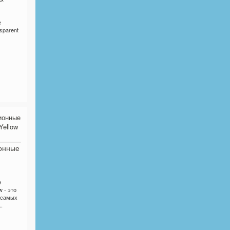
е
sparent
онные
е
 - это
 самых
.