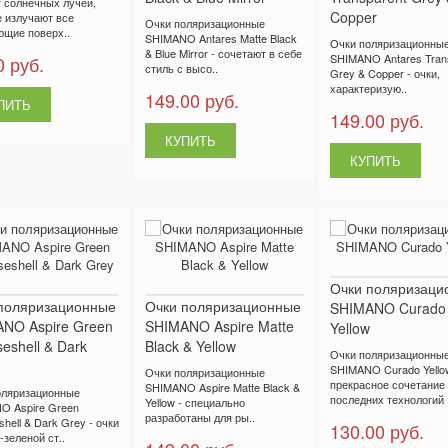
т солнечных лучей,
Copper
 излучают все
Очки поляризационные
ющие поверх..
SHIMANO Antares Matte Black
Очки поляризационны
& Blue Mirror - сочетают в себе
SHIMANO Antares Tran
0 руб.
стиль с высо..
Grey & Copper - очки,
характеризую..
149.00 руб.
149.00 руб.
Очки поляризаци
поляризационные
Очки поляризационные
SHIMANO Curado
NO Aspire Green
SHIMANO Aspire Matte
Yellow
seshell & Dark
Black & Yellow
Очки поляризационны
SHIMANO Curado Yellow
Очки поляризационные
прекрасное сочетание
SHIMANO Aspire Matte Black &
оляризационные
последних технологий .
Yellow - специально
O Aspire Green
разработаны для ры..
shell & Dark Grey - очки
130.00 руб.
-зеленой ст..