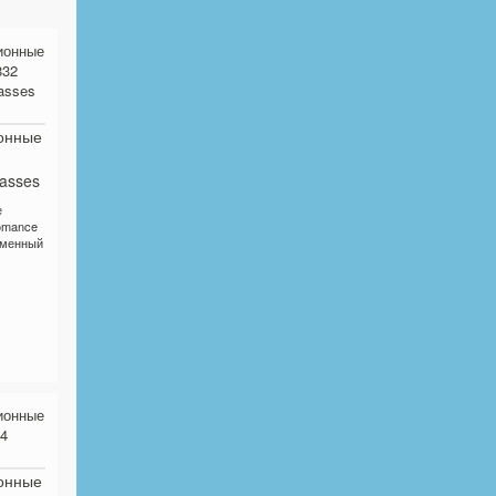
онные
asses
е
omance
еменный
онные