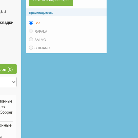
а и
Производитель
кладки
Все
RAPALA
SALMO
SHIMANO
ДРУГИЕ
ов (0)
онные
&