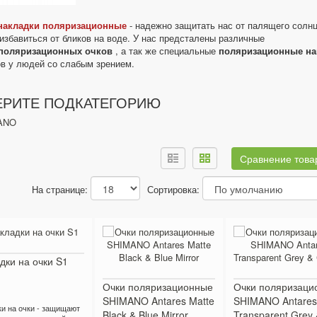
накладки поляризационные
- надежно защитать нас от палящего солнц
избавиться от бликов на воде. У нас предсталены различные
поляризационных очков
, а так же специальные
поляризационные на
ов у людей со слабым зрением.
РИТЕ ПОДКАТЕГОРИЮ
ANO
Сравнение товар
На странице:
Сортировка:
дки на очки S1
Очки поляризационные
Очки поляризаци
SHIMANO Antares Matte
SHIMANO Antares
и на очки - защищают
Black & Blue Mirror
Transparent Grey 