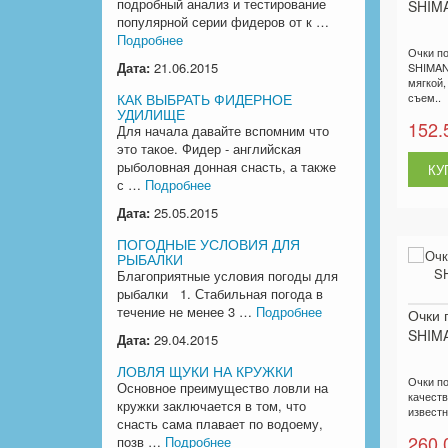
подробный анализ и тестирование
SHIMA
популярной серии фидеров от к …
Подробнее
Очки п
Дата:
21.06.2015
SHIMAN
мягкой,
КАК ВЫБРАТЬ ФИДЕРНОЕ
съем..
УДИЛИЩЕ
152.
Для начала давайте вспомним что
это такое. Фидер - английская
рыболовная донная снасть, а также
с …
Подробнее
Дата:
25.05.2015
ПОГОДНЫЕ УСЛОВИЯ ДЛЯ
РЫБАЛКИ
Благоприятные условия погоды для
рыбалки 1. Стабильная погода в
течение не менее 3 …
Подробнее
Очки 
SHIMA
Дата:
29.04.2015
ЛОВЛЯ ЩУКИ НА КРУЖКИ
Очки по
Основное преимущество ловли на
качеств
кружки заключается в том, что
известн
снасть сама плавает по водоему,
260.
позв …
Подробнее