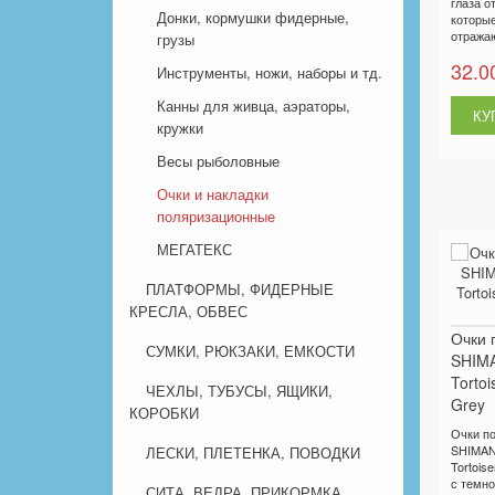
глаза о
Донки, кормушки фидерные,
которые
отража
грузы
32.0
Инструменты, ножи, наборы и тд.
Канны для живца, аэраторы,
кружки
Весы рыболовные
Очки и накладки
поляризационные
МЕГАТЕКС
ПЛАТФОРМЫ, ФИДЕРНЫЕ
КРЕСЛА, ОБВЕС
Очки 
СУМКИ, РЮКЗАКИ, ЕМКОСТИ
SHIMA
Tortoi
ЧЕХЛЫ, ТУБУСЫ, ЯЩИКИ,
Grey
КОРОБКИ
Очки п
SHIMAN
ЛЕСКИ, ПЛЕТЕНКА, ПОВОДКИ
Tortoise
с темно
СИТА, ВЕДРА, ПРИКОРМКА