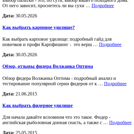
Выбор палатки - это, по сути, выбор вашего походного дома.
От него зависит, проснетесь ли вы сухи …
Подробнее
Дата:
30.05.2026
Как выбрать карповое удилище?
Как выбрать карповое удилище: подробный гайд для
новичков и профи Карпфишинг - это верш …
Подробнее
Дата:
30.05.2026
Обзор, отзывы фидера Волжанка Оптима
Обзор фидера Волжанка Оптима - подробный анализ и
тестирование популярной серии фидеров от к …
Подробнее
Дата:
21.06.2015
Как выбрать фидерное удилище
Для начала давайте вспомним что это такое. Фидер -
английская рыболовная донная снасть, а также с …
Подробнее
Дата:
25.05.2015