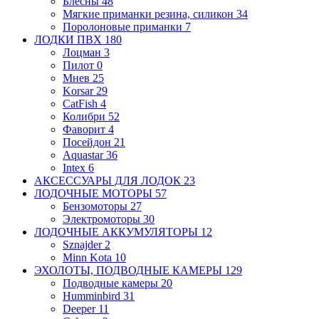
Блесны
48
Мягкие приманки
резина, силикон
34
Поролоновые приманки
7
ЛОДКИ ПВХ
180
Лоцман
3
Пилот
0
Мнев
25
Korsar
29
CatFish
4
Колибри
52
Фаворит
4
Посейдон
21
Aquastar
36
Intex
6
АКСЕССУАРЫ ДЛЯ ЛОДОК
23
ЛОДОЧНЫЕ МОТОРЫ
57
Бензомоторы
27
Электромоторы
30
ЛОДОЧНЫЕ АККУМУЛЯТОРЫ
12
Sznajder
2
Minn Kota
10
ЭХОЛОТЫ, ПОДВОДНЫЕ КАМЕРЫ
129
Подводные камеры
20
Humminbird
31
Deeper
11