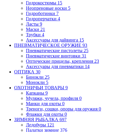
Гидрокостюмы
15
Неопреновые носки
5
Гидроботинки
7
Гидроперчатки
4
Ласты
9
Маски
21
Трубки
4
Аксессуары для дайвинга
15
ПНЕВМАТИЧЕСКОЕ ОРУЖИЕ
93
Пневматические пистолеты
25
Пневматические винтовки
31
Оптические прицелы, крепления
23
Аксессуары для пневматики
14
ОПТИКА
30
Бинокли
25
Монокли
5
ОХОТНИЧЬИ ТОВАРЫ
9
Капканы
9
Муляжи, чучела, профиля
0
Манки для охоты
0
Треноги, сошки, опоры для оружия
0
Флажки для охоты
0
ЗИМНЯЯ РЫБАЛКА
697
Ледобуры
121
Палатки зимние
376