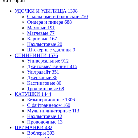
Категории
УДОЧКИ И УДИЛИЩА
1398
С кольцами и болонские
250
Фидера и пикера
688
Маховые
191
Матчевые
77
Карповые
167
Нахлыстовые
20
Штекерные удилища
9
СПИННИНГИ
1576
Универсальные
912
Джиговые/Твичинг
415
Ультралайт
351
Джерковые
36
Кастинговые
80
Троллинговые
68
КАТУШКИ
1444
Безынерционные
1306
С байтраннером
160
Мультипликаторные
113
Нахлыстовые
12
Проводочные
13
ПРИМАНКИ
482
Воблеры
393