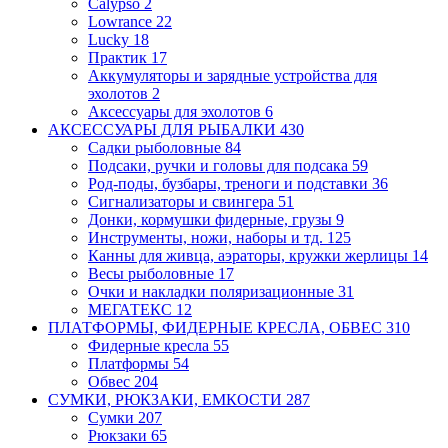
Calypso
2
Lowrance
22
Lucky
18
Практик
17
Аккумуляторы и зарядные устройства для
эхолотов
2
Аксессуары для эхолотов
6
АКСЕССУАРЫ ДЛЯ РЫБАЛКИ
430
Садки рыболовные
84
Подсаки, ручки и головы для подсака
59
Род-поды, бузбары, треноги и подставки
36
Сигнализаторы и свингера
51
Донки, кормушки фидерные, грузы
9
Инструменты, ножи, наборы и тд.
125
Канны для живца, аэраторы, кружки
жерлицы
14
Весы рыболовные
17
Очки и накладки поляризационные
31
МЕГАТЕКС
12
ПЛАТФОРМЫ, ФИДЕРНЫЕ КРЕСЛА, ОБВЕС
310
Фидерные кресла
55
Платформы
54
Обвес
204
СУМКИ, РЮКЗАКИ, ЕМКОСТИ
287
Сумки
207
Рюкзаки
65