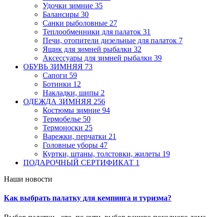
Удочки зимние
35
Балансиры
30
Санки рыболовные
27
Теплообменники для палаток
31
Печи, отопители дизельные для палаток
7
Ящик для зимней рыбалки
32
Аксессуары для зимней рыбалки
39
ОБУВЬ ЗИМНЯЯ
73
Сапоги
59
Ботинки
12
Накладки, шипы
2
ОДЕЖДА ЗИМНЯЯ
256
Костюмы зимние
94
Термобелье
50
Термоноски
25
Варежки, перчатки
21
Головные уборы
47
Куртки, штаны, толстовки, жилеты
19
ПОДАРОЧНЫЙ СЕРТИФИКАТ
1
Наши новости
Как выбрать палатку для кемпинга и туризма?