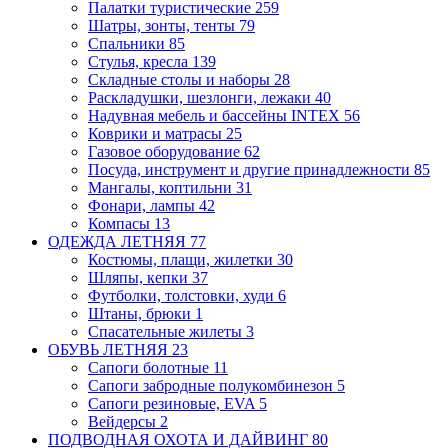
Палатки туристические
259
Шатры, зонты, тенты
79
Спальники
85
Стулья, кресла
139
Складные столы и наборы
28
Раскладушки, шезлонги, лежаки
40
Надувная мебель и бассейны INTEX
56
Коврики и матрасы
25
Газовое оборудование
62
Посуда, инструмент и другие принадлежности
85
Мангалы, коптильни
31
Фонари, лампы
42
Компасы
13
ОДЕЖДА ЛЕТНЯЯ
77
Костюмы, плащи, жилетки
30
Шляпы, кепки
37
Футболки, толстовки, худи
6
Штаны, брюки
1
Спасательные жилеты
3
ОБУВЬ ЛЕТНЯЯ
23
Сапоги болотные
11
Сапоги забродные
полукомбинезон
5
Сапоги резиновые, EVA
5
Вейдерсы
2
ПОДВОДНАЯ ОХОТА И ДАЙВИНГ
80