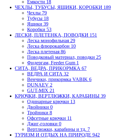
Емкости
18
ЧЕХЛЫ, ТУБУСЫ, ЯЩИКИ, КОРОБКИ
189
Чехлы
79
Тубусы
18
Ящики
39
Коробки
53
ЛЕСКИ, ПЛЕТЕНКА, ПОВОДКИ
151
Леска монофильная
29
Леска флюрокарбон
10
Леска плетеная
86
Поводковый материал, поводки
25
Фидергам, Feeder Gum
1
СИТА, ВЕДРА, ПРИКОРМКА
67
ВЕДРА И СИТА
32
Венчики, прикормка VABIK
6
DUNAEV
2
GUT-MIX
21
КРЮЧКИ, ВЕРТЛЮЖКИ, КАРАБИНЫ
39
Одинарные крючки
13
Двойники
0
Тройники
8
Офсетные крючки
11
Джиг-головки
0
Вертлюжки, карабины и тд.
7
ТУРИЗМ И ОТДЫХ НА ПРИРОДЕ
942