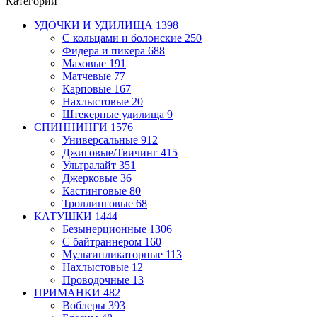
Категории
УДОЧКИ И УДИЛИЩА
1398
С кольцами и болонские
250
Фидера и пикера
688
Маховые
191
Матчевые
77
Карповые
167
Нахлыстовые
20
Штекерные удилища
9
СПИННИНГИ
1576
Универсальные
912
Джиговые/Твичинг
415
Ультралайт
351
Джерковые
36
Кастинговые
80
Троллинговые
68
КАТУШКИ
1444
Безынерционные
1306
С байтраннером
160
Мультипликаторные
113
Нахлыстовые
12
Проводочные
13
ПРИМАНКИ
482
Воблеры
393