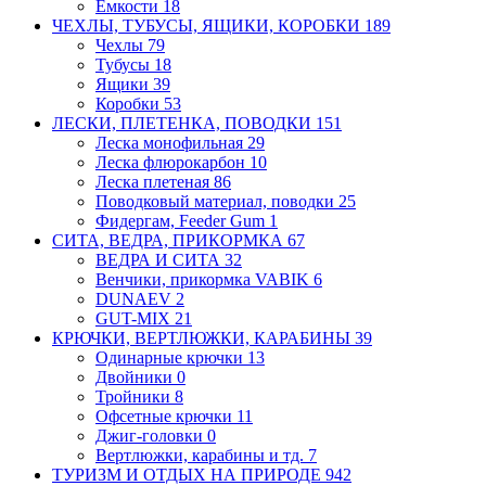
Емкости
18
ЧЕХЛЫ, ТУБУСЫ, ЯЩИКИ, КОРОБКИ
189
Чехлы
79
Тубусы
18
Ящики
39
Коробки
53
ЛЕСКИ, ПЛЕТЕНКА, ПОВОДКИ
151
Леска монофильная
29
Леска флюрокарбон
10
Леска плетеная
86
Поводковый материал, поводки
25
Фидергам, Feeder Gum
1
СИТА, ВЕДРА, ПРИКОРМКА
67
ВЕДРА И СИТА
32
Венчики, прикормка VABIK
6
DUNAEV
2
GUT-MIX
21
КРЮЧКИ, ВЕРТЛЮЖКИ, КАРАБИНЫ
39
Одинарные крючки
13
Двойники
0
Тройники
8
Офсетные крючки
11
Джиг-головки
0
Вертлюжки, карабины и тд.
7
ТУРИЗМ И ОТДЫХ НА ПРИРОДЕ
942