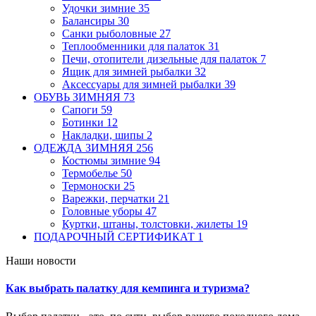
Удочки зимние
35
Балансиры
30
Санки рыболовные
27
Теплообменники для палаток
31
Печи, отопители дизельные для палаток
7
Ящик для зимней рыбалки
32
Аксессуары для зимней рыбалки
39
ОБУВЬ ЗИМНЯЯ
73
Сапоги
59
Ботинки
12
Накладки, шипы
2
ОДЕЖДА ЗИМНЯЯ
256
Костюмы зимние
94
Термобелье
50
Термоноски
25
Варежки, перчатки
21
Головные уборы
47
Куртки, штаны, толстовки, жилеты
19
ПОДАРОЧНЫЙ СЕРТИФИКАТ
1
Наши новости
Как выбрать палатку для кемпинга и туризма?