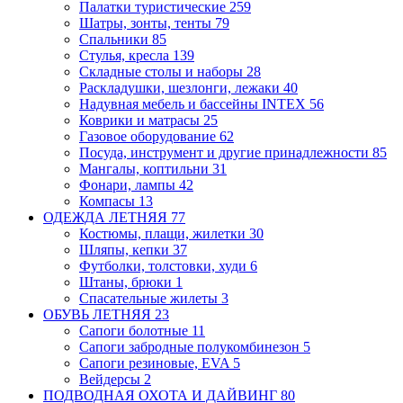
Палатки туристические
259
Шатры, зонты, тенты
79
Спальники
85
Стулья, кресла
139
Складные столы и наборы
28
Раскладушки, шезлонги, лежаки
40
Надувная мебель и бассейны INTEX
56
Коврики и матрасы
25
Газовое оборудование
62
Посуда, инструмент и другие принадлежности
85
Мангалы, коптильни
31
Фонари, лампы
42
Компасы
13
ОДЕЖДА ЛЕТНЯЯ
77
Костюмы, плащи, жилетки
30
Шляпы, кепки
37
Футболки, толстовки, худи
6
Штаны, брюки
1
Спасательные жилеты
3
ОБУВЬ ЛЕТНЯЯ
23
Сапоги болотные
11
Сапоги забродные
полукомбинезон
5
Сапоги резиновые, EVA
5
Вейдерсы
2
ПОДВОДНАЯ ОХОТА И ДАЙВИНГ
80