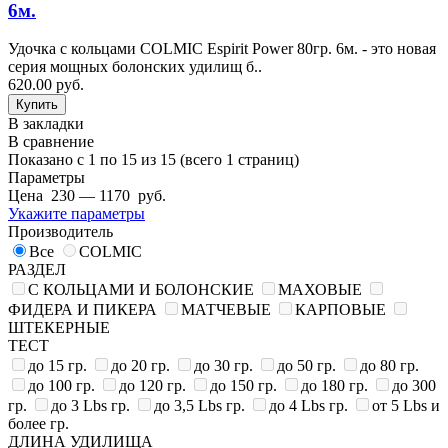
6м.
Удочка с кольцами COLMIC Espirit Power 80гр. 6м. - это новая
серия мощных болонских удилищ б..
620.00 руб.
В закладки
В сравнение
Показано с 1 по 15 из 15 (всего 1 страниц)
Параметры
Цена
230
—
1170
руб.
Укажите параметры
Производитель
Все
COLMIC
РАЗДЕЛ
С КОЛЬЦАМИ И БОЛОНСКИЕ
МАХОВЫЕ
ФИДЕРА И ПИКЕРА
МАТЧЕВЫЕ
КАРПОВЫЕ
ШТЕКЕРНЫЕ
ТЕСТ
до 15 гр.
до 20 гр.
до 30 гр.
до 50 гр.
до 80 гр.
до 100 гр.
до 120 гр.
до 150 гр.
до 180 гр.
до 300
гр.
до 3 Lbs гр.
до 3,5 Lbs гр.
до 4 Lbs гр.
от 5 Lbs и
более гр.
ДЛИНА УДИЛИЩА