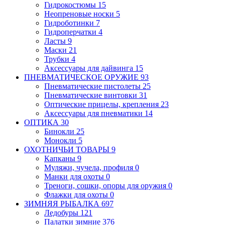
Гидрокостюмы
15
Неопреновые носки
5
Гидроботинки
7
Гидроперчатки
4
Ласты
9
Маски
21
Трубки
4
Аксессуары для дайвинга
15
ПНЕВМАТИЧЕСКОЕ ОРУЖИЕ
93
Пневматические пистолеты
25
Пневматические винтовки
31
Оптические прицелы, крепления
23
Аксессуары для пневматики
14
ОПТИКА
30
Бинокли
25
Монокли
5
ОХОТНИЧЬИ ТОВАРЫ
9
Капканы
9
Муляжи, чучела, профиля
0
Манки для охоты
0
Треноги, сошки, опоры для оружия
0
Флажки для охоты
0
ЗИМНЯЯ РЫБАЛКА
697
Ледобуры
121
Палатки зимние
376