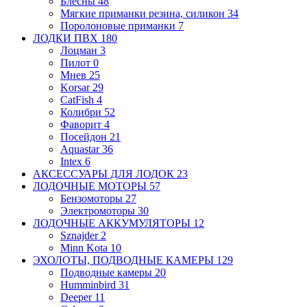
Блесны
48
Мягкие приманки
резина, силикон
34
Поролоновые приманки
7
ЛОДКИ ПВХ
180
Лоцман
3
Пилот
0
Мнев
25
Korsar
29
CatFish
4
Колибри
52
Фаворит
4
Посейдон
21
Aquastar
36
Intex
6
АКСЕССУАРЫ ДЛЯ ЛОДОК
23
ЛОДОЧНЫЕ МОТОРЫ
57
Бензомоторы
27
Электромоторы
30
ЛОДОЧНЫЕ АККУМУЛЯТОРЫ
12
Sznajder
2
Minn Kota
10
ЭХОЛОТЫ, ПОДВОДНЫЕ КАМЕРЫ
129
Подводные камеры
20
Humminbird
31
Deeper
11