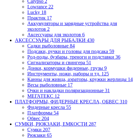
Calypso
2
Lowrance
22
Lucky
18
Практик
17
Аккумуляторы и зарядные устройства для
эхолотов
2
Аксессуары для эхолотов
6
АКСЕССУАРЫ ДЛЯ РЫБАЛКИ
430
Садки рыболовные
84
Подсаки, ручки и головы для подсака
59
Род-поды, бузбары, треноги и подставки
36
Сигнализаторы и свингера
51
Донки, кормушки фидерные, грузы
9
Инструменты, ножи, наборы и тд.
125
Канны для живца, аэраторы, кружки
жерлицы
14
Весы рыболовные
17
Очки и накладки поляризационные
31
МЕГАТЕКС
12
ПЛАТФОРМЫ, ФИДЕРНЫЕ КРЕСЛА, ОБВЕС
310
Фидерные кресла
55
Платформы
54
Обвес
204
СУМКИ, РЮКЗАКИ, ЕМКОСТИ
287
Сумки
207
Рюкзаки
65