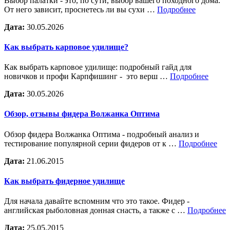
Выбор палатки - это, по сути, выбор вашего походного дома.
От него зависит, проснетесь ли вы сухи …
Подробнее
Дата:
30.05.2026
Как выбрать карповое удилище?
Как выбрать карповое удилище: подробный гайд для
новичков и профи Карпфишинг - это верш …
Подробнее
Дата:
30.05.2026
Обзор, отзывы фидера Волжанка Оптима
Обзор фидера Волжанка Оптима - подробный анализ и
тестирование популярной серии фидеров от к …
Подробнее
Дата:
21.06.2015
Как выбрать фидерное удилище
Для начала давайте вспомним что это такое. Фидер -
английская рыболовная донная снасть, а также с …
Подробнее
Дата:
25.05.2015