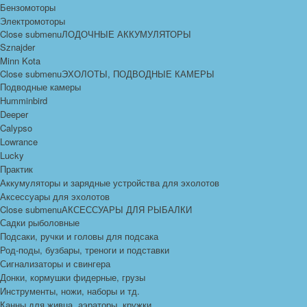
Бензомоторы
Электромоторы
Close submenu
ЛОДОЧНЫЕ АККУМУЛЯТОРЫ
Sznajder
Minn Kota
Close submenu
ЭХОЛОТЫ, ПОДВОДНЫЕ КАМЕРЫ
Подводные камеры
Humminbird
Deeper
Calypso
Lowrance
Lucky
Практик
Аккумуляторы и зарядные устройства для эхолотов
Аксессуары для эхолотов
Close submenu
АКСЕССУАРЫ ДЛЯ РЫБАЛКИ
Садки рыболовные
Подсаки, ручки и головы для подсака
Род-поды, бузбары, треноги и подставки
Сигнализаторы и свингера
Донки, кормушки фидерные, грузы
Инструменты, ножи, наборы и тд.
Канны для живца, аэраторы, кружки