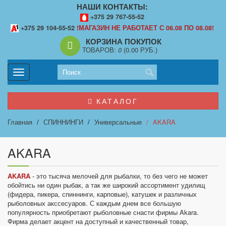
НАШИ КОНТАКТЫ:
+375 29 767-55-52
+375 29 104-55-52
!МАГАЗИН НЕ РАБОТАЕТ С 06.08 ПО 08.08!
КОРЗИНА ПОКУПОК
ТОВАРОВ:
0
(0.00 РУБ.)
Toggle
navigation
КАТАЛОГ
Главная
СПИННИНГИ
Универсальные
AKARA
AKARA
AKARA
- это тысяча мелочей для рыбалки, то без чего не может
обойтись ни один рыбак, а так же широкий ассортимент удилищ
(фидера, пикера, спиннинги, карповые), катушек и различных
рыболовных акссесуаров. С каждым днем все большую
популярность приобретают рыболовные снасти фирмы Akara.
Фирма делает акцент на доступный и качественный товар,