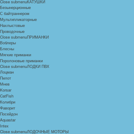
Close submenu
КАТУШКИ
Безынерционные
С байтраннером
Мультипликаторные
Нахлыстовые
Проводочные
Close submenu
ПРИМАНКИ
Воблеры
Блесны
Мягкие приманки
Поролоновые приманки
Close submenu
ЛОДКИ ПВХ
Лоцман
Пилот
Мнев
Korsar
CatFish
Колибри
Фаворит
Посейдон
Aquastar
Intex
Close submenu
ЛОДОЧНЫЕ МОТОРЫ