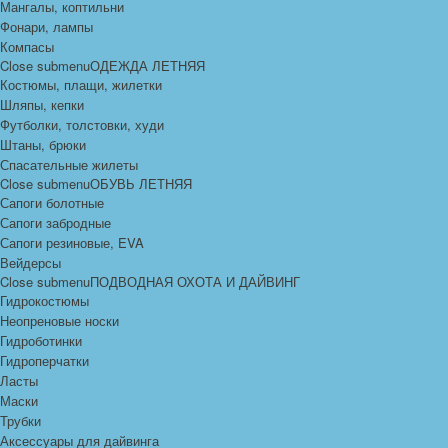
Мангалы, коптильни
Фонари, лампы
Компасы
Close submenu
ОДЕЖДА ЛЕТНЯЯ
Костюмы, плащи, жилетки
Шляпы, кепки
Футболки, толстовки, худи
Штаны, брюки
Спасательные жилеты
Close submenu
ОБУВЬ ЛЕТНЯЯ
Сапоги болотные
Сапоги забродные
Сапоги резиновые, EVA
Вейдерсы
Close submenu
ПОДВОДНАЯ ОХОТА И ДАЙВИНГ
Гидрокостюмы
Неопреновые носки
Гидроботинки
Гидроперчатки
Ласты
Маски
Трубки
Аксессуары для дайвинга