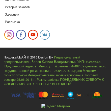
История заказов
Закладки
Рассылка
Подсекай.БАЙ © 2015 Design By
Индивидуальный
предприниматель Белов Кирилл Владимирович УНП: 192466493
Юридический адрес г. Минск ул. Украинки 4-1-497 Свидетельство о
государственной регистрации от 27.04.2015 выдано Минским
горисполкомом Интернет-магазин зарегистрирован в Торговом
реестре 25.06.2015 г. Режим работы: ПОНЕДЕЛЬНИК-СУББОТА С
9-00 ДО 21-00 ВОСКРЕСЕНЬЕ: ВЫХОДНОЙ