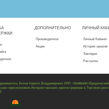
БА
ДОПОЛНИТЕЛЬНО
ЛИЧНЫЙ
КАБ
ЕРЖКИ
Производители
Личный Кабинет
ты
Акции
История заказов
айта
Закладки
одители
Рассылка
риниматель Белов Кирилл Владимирович УНП: 192466493 Юридический ад
нским горисполкомом Интернет-магазин зарегистрирован в Торговом рее
Й