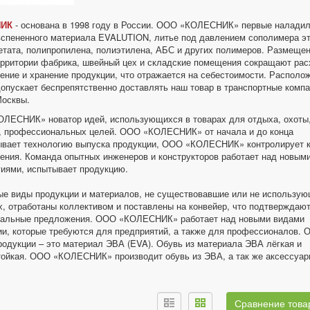
ИК
- основана в 1998 году в России. ООО «КОЛЕСНИК» первые налади
вспененного материала EVALUTION, литье под давлением сополимера э
етата, полипропилена, полиэтилена, АБС и других полимеров. Размеще
ерритории фабрика, швейный цех и складские помещения сокращают рас
ение и хранение продукции, что отражается на себестоимости. Располо
допускает беспрепятственно доставлять наш товар в транспортные комп
Москвы.
ЛЕСНИК» новатор идей, использующихся в товарах для отдыха, охоты
, профессиональных целей. ООО «КОЛЕСНИК» от начала и до конца
ывает технологию выпуска продукции, ООО «КОЛЕСНИК» контролирует к
ления. Команда опытных инженеров и конструкторов работает над новым
гиями, испытывает продукцию.
ые виды продукции и материалов, не существовавшие или не использую
, отработаны коллективом и поставлены на конвейер, что подтверждаю
нальные предложения. ООО «КОЛЕСНИК» работает над новыми видами
ии, которые требуются для предприятий, а также для профессионалов. 
родукции – это материал ЭВА (EVA). Обувь из материала ЭВА лёгкая и
тойкая. ООО «КОЛЕСНИК» производит обувь из ЭВА, а так же аксессуар
.
Сравнение товар