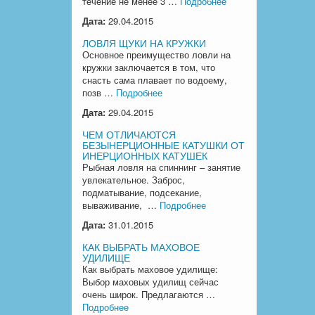
течение не менее 3 …
Подробнее
Дата:
29.04.2015
ЛОВЛЯ ЩУКИ НА КРУЖКИ
Основное преимущество ловли на
кружки заключается в том, что
снасть сама плавает по водоему,
позв …
Подробнее
Дата:
29.04.2015
ЧЕМ ОТЛИЧАЮТСЯ
БЕЗЫНЕРЦИОННЫЕ КАТУШКИ ОТ
ИНЕРЦИОННЫХ КАТУШЕК
Рыбная ловля на спиннинг – занятие
увлекательное. Заброс,
подматывание, подсекание,
вываживание, …
Подробнее
Дата:
31.01.2015
КАК ВЫБРАТЬ МАХОВОЕ
УДИЛИЩЕ
Как выбрать маховое удилище:
Выбор маховых удилищ сейчас
очень широк. Предлагаются …
Подробнее