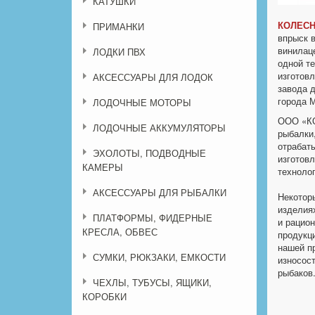
КАТУШКИ
КОЛЕСН
ПРИМАНКИ
впрыск 
винилац
ЛОДКИ ПВХ
одной т
изготовл
АКСЕССУАРЫ ДЛЯ ЛОДОК
завода 
города 
ЛОДОЧНЫЕ МОТОРЫ
ООО «КО
ЛОДОЧНЫЕ АККУМУЛЯТОРЫ
рыбалки
отрабат
ЭХОЛОТЫ, ПОДВОДНЫЕ
изготов
КАМЕРЫ
техноло
АКСЕССУАРЫ ДЛЯ РЫБАЛКИ
Некотор
изделиях
ПЛАТФОРМЫ, ФИДЕРНЫЕ
и рацио
КРЕСЛА, ОБВЕС
продукц
нашей п
СУМКИ, РЮКЗАКИ, ЕМКОСТИ
износос
рыбаков
ЧЕХЛЫ, ТУБУСЫ, ЯЩИКИ,
КОРОБКИ