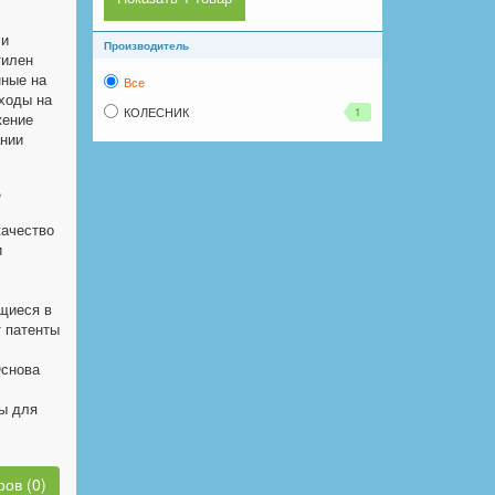
ли
Производитель
тилен
нные на
Все
ходы на
КОЛЕСНИК
1
жение
ании
,
ачество
и
щиеся в
т патенты
Основа
ы для
ов (0)