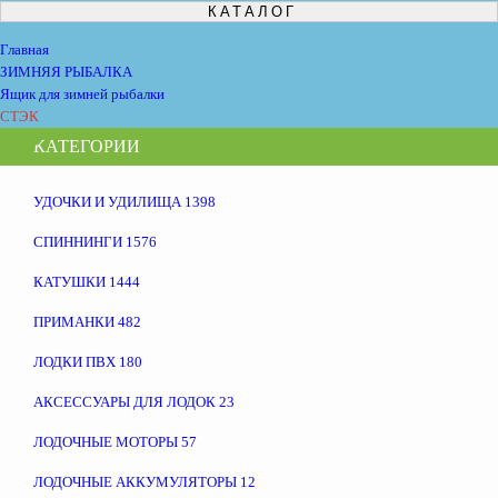
КАТАЛОГ
Главная
ЗИМНЯЯ РЫБАЛКА
Ящик для зимней рыбалки
СТЭК
КАТЕГОРИИ
УДОЧКИ И УДИЛИЩА
1398
СПИННИНГИ
1576
КАТУШКИ
1444
ПРИМАНКИ
482
ЛОДКИ ПВХ
180
АКСЕССУАРЫ ДЛЯ ЛОДОК
23
ЛОДОЧНЫЕ МОТОРЫ
57
ЛОДОЧНЫЕ АККУМУЛЯТОРЫ
12