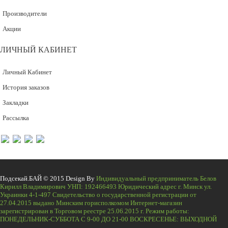
Производители
Акции
ЛИЧНЫЙ КАБИНЕТ
Личный Кабинет
История заказов
Закладки
Рассылка
Подсекай.БАЙ © 2015 Design By
Индивидуальный предприниматель Белов
Кирилл Владимирович УНП: 192466493 Юридический адрес г. Минск ул.
Украинки 4-1-497 Свидетельство о государственной регистрации от
27.04.2015 выдано Минским горисполкомом Интернет-магазин
зарегистрирован в Торговом реестре 25.06.2015 г. Режим работы:
ПОНЕДЕЛЬНИК-СУББОТА С 9-00 ДО 21-00 ВОСКРЕСЕНЬЕ: ВЫХОДНОЙ