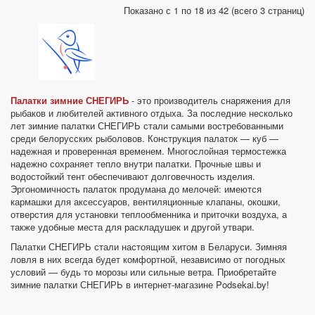
Показано с 1 по 18 из 42 (всего 3 страниц)
Палатки зимние СНЕГИРЬ
- это производитель снаряжения для
рыбаков и любителей активного отдыха. За последние несколько
лет зимние палатки СНЕГИРЬ стали самыми востребованными
среди белорусских рыболовов. Конструкция палаток — куб —
надежная и проверенная временем. Многослойная термостежка
надежно сохраняет тепло внутри палатки. Прочные швы и
водостойкий тент обеспечивают долговечность изделия.
Эргономичность палаток продумана до мелочей: имеются
кармашки для аксессуаров, вентиляционные клапаны, окошки,
отверстия для установки теплообменника и приточки воздуха, а
также удобные места для раскладушек и другой утвари.
Палатки СНЕГИРЬ стали настоящим хитом в Беларуси. Зимняя
ловля в них всегда будет комфортной, независимо от погодных
условий — будь то морозы или сильные ветра. Приобретайте
зимние палатки СНЕГИРЬ в интернет-магазине Podsekai.by!