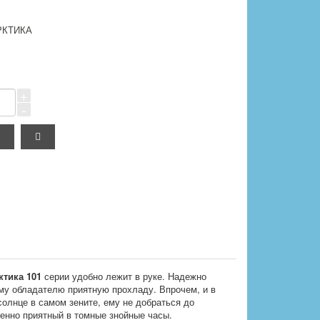
РКТИКА
+
-
ктика 101
серии удобно лежит в руке. Надежно
ему обладателю приятную прохладу. Впрочем, и в
олнце в самом зените, ему не добраться до
бенно приятный в томные знойные часы.