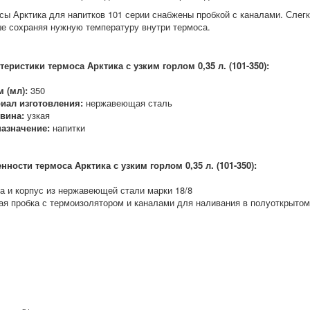
сы Арктика для напитков 101 серии снабжены пробкой с каналами. Слегк
е сохраняя нужную температуру внутри термоса.
теристики термоса Арктика с узким горлом 0,35 л. (101-350):
 (мл):
350
иал изготовления:
нержавеющая сталь
вина:
узкая
азначение:
напитки
нности термоса
Арктика с
узким горлом 0,35 л. (101-350):
ба и корпус из нержавеющей стали марки 18/8
хая пробка с термоизолятором и каналами для наливания в полуоткрыто