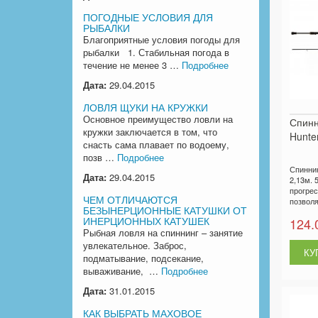
ПОГОДНЫЕ УСЛОВИЯ ДЛЯ
РЫБАЛКИ
Благоприятные условия погоды для
рыбалки 1. Стабильная погода в
течение не менее 3 …
Подробнее
Дата:
29.04.2015
ЛОВЛЯ ЩУКИ НА КРУЖКИ
Основное преимущество ловли на
Спин
кружки заключается в том, что
Hunter
снасть сама плавает по водоему,
позв …
Подробнее
Спинни
Дата:
29.04.2015
2,13м. 5
прогре
ЧЕМ ОТЛИЧАЮТСЯ
позволя
БЕЗЫНЕРЦИОННЫЕ КАТУШКИ ОТ
ИНЕРЦИОННЫХ КАТУШЕК
124.
Рыбная ловля на спиннинг – занятие
увлекательное. Заброс,
подматывание, подсекание,
вываживание, …
Подробнее
Дата:
31.01.2015
КАК ВЫБРАТЬ МАХОВОЕ