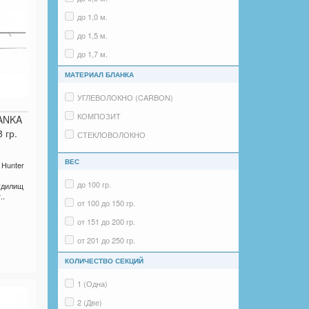
Волжанка Бриз
до 1,0 м.
Волжанка Лего
до 1,5 м.
Волжанка Комби
до 1,7 м.
Волжанка Джерк
до 2,4 м.
МАТЕРИАЛ БЛАНКА
Волжанка Кастмастер
УГЛЕВОЛОКНО (CARBON)
Volzhanka Pro Sport
КОМПОЗИТ
ANKA
Volzhanka S. Mezencev concept
 гр.
СТЕКЛОВОЛОКНО
Волжанка ТелеСпин
Волжанка Вояж
ВЕС
Hunter
Волжанка Спрут
до 100 гр.
удилищ
..
Волжанка Кастинг
от 100 до 150 гр.
Волжанка Монолит
от 151 до 200 гр.
ВолгарЪ Ахтуба
от 201 до 250 гр.
ВолгарЪ Белуга
от 251 до 300 гр.
КОЛИЧЕСТВО СЕКЦИЙ
ВолгарЪ Сом
от 301 до 500 гр.
1 (Одна)
от 501 и более гр.
2 (Две)