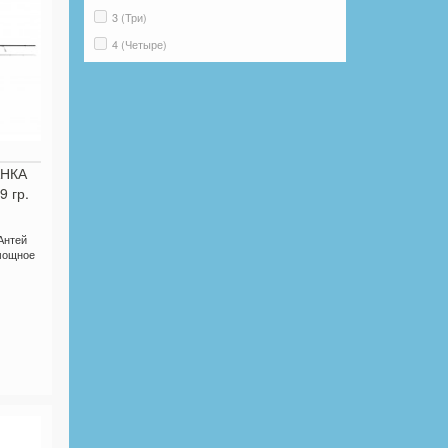
3 (Три)
4 (Четыре)
от 5 и более
АНКА
9 гр.
Антей
 мощное