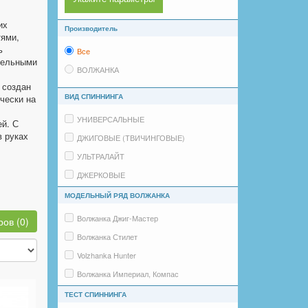
их
Производитель
тями,
ь
Все
дельными
ВОЛЖАНКА
 создан
ВИД СПИННИНГА
чески на
УНИВЕРСАЛЬНЫЕ
ей. С
 руках
ДЖИГОВЫЕ (ТВИЧИНГОВЫЕ)
УЛЬТРАЛАЙТ
ДЖЕРКОВЫЕ
КАСТИНГОВЫЕ
МОДЕЛЬНЫЙ РЯД ВОЛЖАНКА
ТРОЛЛИНГОВЫЕ
Волжанка Джиг-Мастер
ов (0)
Волжанка Стилет
Volzhanka Hunter
Волжанка Империал, Компас
Волжанка Компромисс
ТЕСТ СПИННИНГА