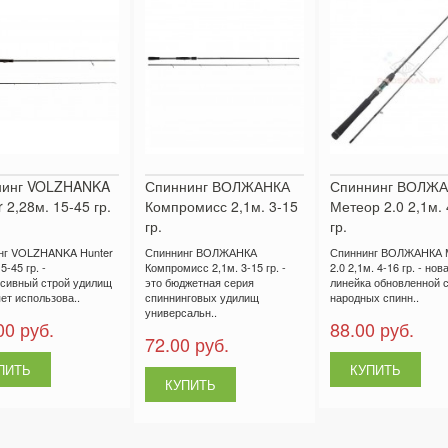
нинг VOLZHANKA
Спиннинг ВОЛЖАНКА
Спиннинг ВОЛЖ
 2,28м. 15-45 гр.
Компромисс 2,1м. 3-15
Метеор 2.0 2,1м. 
гр.
гр.
нг VOLZHANKA Hunter
Спиннинг ВОЛЖАНКА
Спиннинг ВОЛЖАНКА 
5-45 гр. -
Компромисс 2,1м. 3-15 гр. -
2.0 2,1м. 4-16 гр. - нов
ссивный строй удилищ
это бюджетная серия
линейка обновленной 
ет использова..
спиннинговых удилищ
народных спинн..
универсальн..
00 руб.
88.00 руб.
72.00 руб.