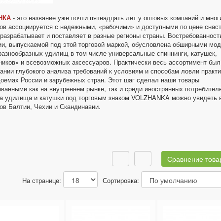
НКА
- это название уже почти пятнадцать лет у оптовых компаний и мног
ов ассоциируется с надежными, «рабочими» и доступными по цене снас
разрабатывает и поставляет в разные регионы страны. Востребованност
ии, выпускаемой под этой торговой маркой, обусловлена обширными мо
разнообразных удилищ в том числе универсальные спиннинги, катушек,
ников» и всевозможных аксессуаров. Практически весь ассортимент был
ании глубокого анализа требований к условиям и способам ловли практи
доемах России и зарубежных стран. Этот шаг сделал наши товары
ванными как на внутреннем рынке, так и среди иностранных потребител
да удилища и катушки под торговым знаком VOLZHANKA можно увидеть в
ов Балтии, Чехии и Скандинавии.
Сравнение товар
На странице:
Сортировка: