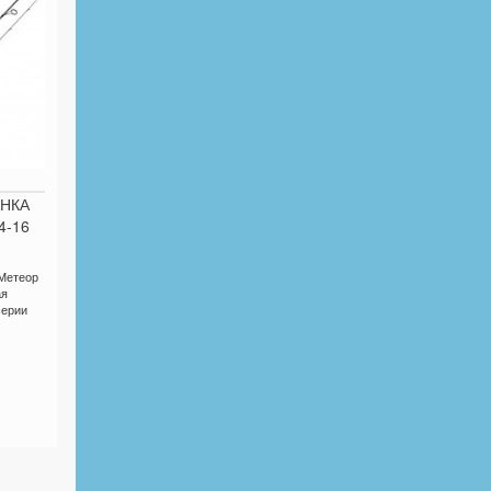
АНКА
4-16
Метеор
ая
серии