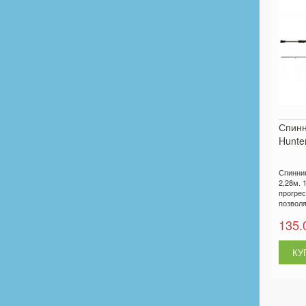
Спин
Hunter
Спинни
2,28м. 1
прогре
позволя
135.