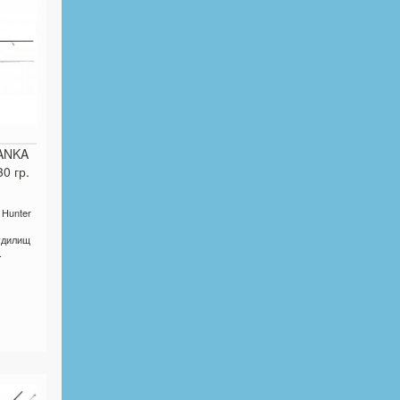
ANKA
0 гр.
Hunter
удилищ
.