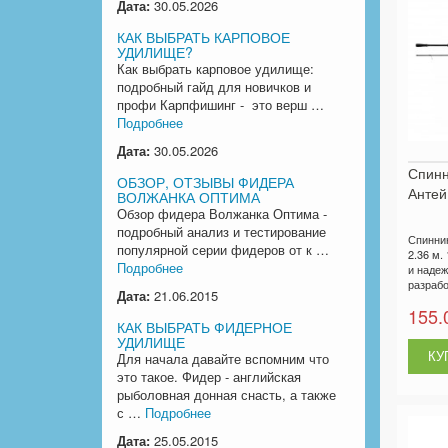
Дата:
30.05.2026
КАК ВЫБРАТЬ КАРПОВОЕ
УДИЛИЩЕ?
Как выбрать карповое удилище:
подробный гайд для новичков и
профи Карпфишинг - это верш …
Подробнее
Дата:
30.05.2026
Спин
ОБЗОР, ОТЗЫВЫ ФИДЕРА
Антей 
ВОЛЖАНКА ОПТИМА
Обзор фидера Волжанка Оптима -
подробный анализ и тестирование
Спинни
популярной серии фидеров от к …
2.36 м.
Подробнее
и надеж
разрабо
Дата:
21.06.2015
155.
КАК ВЫБРАТЬ ФИДЕРНОЕ
УДИЛИЩЕ
Для начала давайте вспомним что
это такое. Фидер - английская
рыболовная донная снасть, а также
с …
Подробнее
Дата:
25.05.2015