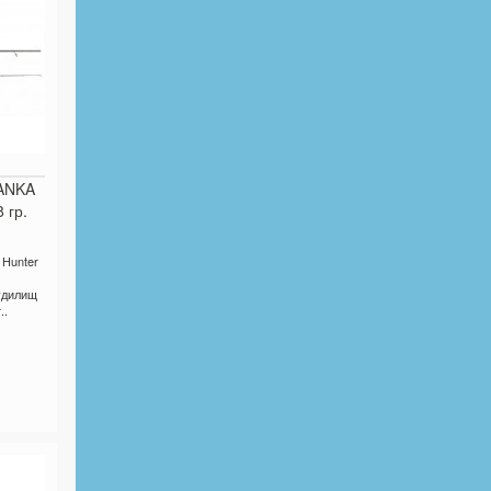
ANKA
 гр.
Hunter
удилищ
..