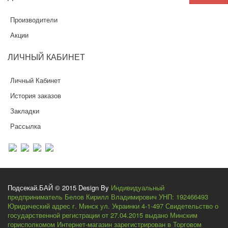
Производители
Акции
ЛИЧНЫЙ
КАБИНЕТ
Личный Кабинет
История заказов
Закладки
Рассылка
Подсекай.БАЙ © 2015 Design By
Индивидуальный
предприниматель Белов Кирилл Владимирович УНП: 192466493
Юридический адрес г. Минск ул. Украинки 4-1-497 Свидетельство о
государственной регистрации от 27.04.2015 выдано Минским
горисполкомом Интернет-магазин зарегистрирован в Торговом