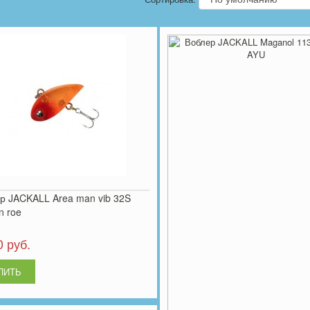
р JACKALL Area man vib 32S
n roe
0 руб.