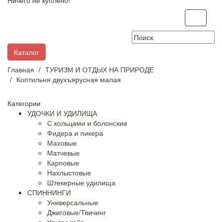
Ничего не куплено!
Toggle
navigati
Каталог
Главная
ТУРИЗМ И ОТДЫХ НА ПРИРОДЕ
Коптильня двухъярусная малая
Категории
УДОЧКИ И УДИЛИЩА
С кольцами и болонские
Фидера и пикера
Маховые
Матчевые
Карповые
Нахлыстовые
Штекерные удилища
СПИННИНГИ
Универсальные
Джиговые/Твичинг