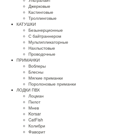
Ультралайт
Джерковые
Кастинговые
Троллинговые
КАТУШКИ
Безынерционные
С байтраннером
Мультипликаторные
Нахлыстовые
Проводочные
ПРИМАНКИ
Воблеры
Блесны
Мягкие приманки
Поролоновые приманки
ЛОДКИ ПВХ
Лоцман
Пилот
Мнев
Korsar
CatFish
Колибри
Фаворит