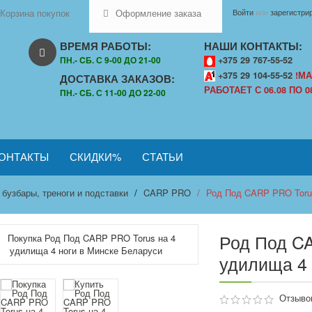
Корзина покупок
Оформление заказа
Войти
или
зарегистри
ВРЕМЯ РАБОТЫ:
НАШИ КОНТАКТЫ:
ПН.- CБ. С 9-00 ДО 21-00
+375 29 767-55-52
+375 29 104-55-52
!МА
ДОСТАВКА ЗАКАЗОВ:
РАБОТАЕТ С 06.08 ПО 08
ПН.- CБ. С 11-00 ДО 22-00
ОНТАКТЫ
СКИДКИ%
СТАТЬИ
 бузбары, треноги и подставки
CARP PRO
Род Под CARP PRO Torus
Род Под CA
удилища 4 
Отзывов