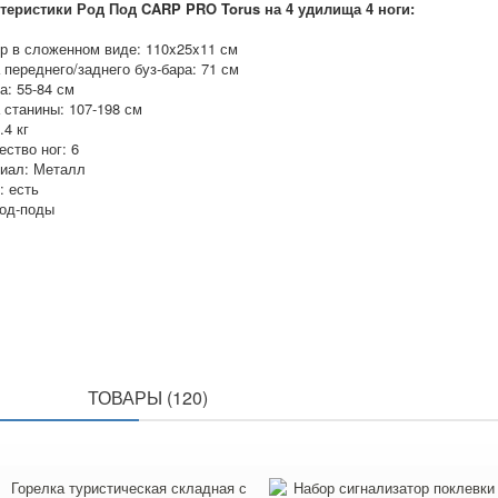
теристики Род Под CARP PRO Torus на 4 удилища 4 ноги:
р в сложенном виде: 110x25x11 см
 переднего/заднего буз-бара: 71 см
а: 55-84 см
 станины: 107-198 см
.4 кг
ство ног: 6
иал: Металл
: есть
Род-поды
ПОХОЖИЕ
ТОВАРЫ (120)