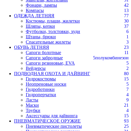
Фонари, лампы
42
Компасы
13
ОДЕЖДА ЛЕТНЯЯ
77
Костюмы, плащи, жилетки
30
Шляпы, кепки
37
Футболки, толстовки, худи
6
Штаны, брюки
1
Спасательные жилеты
3
ОБУВЬ ЛЕТНЯЯ
23
Сапоги болотные
11
Сапоги забродные
5
полукомбинезон
Сапоги резиновые, EVA
5
Вейдерсы
2
ПОДВОДНАЯ ОХОТА И ДАЙВИНГ
80
Гидрокостюмы
15
Неопреновые носки
5
Гидроботинки
7
Гидроперчатки
4
Ласты
9
Маски
21
Трубки
4
Аксессуары для дайвинга
15
ПНЕВМАТИЧЕСКОЕ ОРУЖИЕ
93
Пневматические пистолеты
25