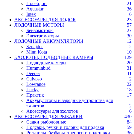
Посейдон
21
Aquastar
36
Intex
6
АКСЕССУАРЫ ДЛЯ ЛОДОК
23
ЛОДОЧНЫЕ МОТОРЫ
57
Бензомоторы
27
Электромоторы
30
ЛОДОЧНЫЕ АККУМУЛЯТОРЫ
12
Sznajder
2
Minn Kota
10
ЭХОЛОТЫ, ПОДВОДНЫЕ КАМЕРЫ
129
Подводные камеры
20
Humminbird
31
Deeper
11
Calypso
2
Lowrance
22
Lucky
18
Практик
17
Аккумуляторы и зарядные устройства для
эхолотов
2
Аксессуары для эхолотов
6
АКСЕССУАРЫ ДЛЯ РЫБАЛКИ
430
Садки рыболовные
84
Подсаки, ручки и головы для подсака
59
Род-поды, бузбары, треноги и подставки
36