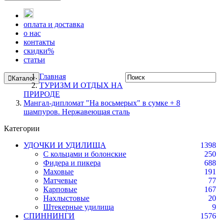
оплата и доставка
о нас
контакты
скидки%
статьи
Главная
Каталог
ТУРИЗМ И ОТДЫХ НА
ПРИРОДЕ
Мангал-дипломат "На восьмерых" в сумке + 8
шампуров. Нержавеющая сталь
Категории
УДОЧКИ И УДИЛИЩА
1398
С кольцами и болонские
250
Фидера и пикера
688
Маховые
191
Матчевые
77
Карповые
167
Нахлыстовые
20
Штекерные удилища
9
СПИННИНГИ
1576