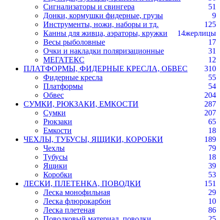
Сигнализаторы и свингера
51
Донки, кормушки фидерные, грузы
9
Инструменты, ножи, наборы и тд.
125
Канны для живца, аэраторы, кружки
14
жерлицы
Весы рыболовные
17
Очки и накладки поляризационные
31
МЕГАТЕКС
12
ПЛАТФОРМЫ, ФИДЕРНЫЕ КРЕСЛА, ОБВЕС
310
Фидерные кресла
55
Платформы
54
Обвес
204
СУМКИ, РЮКЗАКИ, ЕМКОСТИ
287
Сумки
207
Рюкзаки
65
Емкости
18
ЧЕХЛЫ, ТУБУСЫ, ЯЩИКИ, КОРОБКИ
189
Чехлы
79
Тубусы
18
Ящики
39
Коробки
53
ЛЕСКИ, ПЛЕТЕНКА, ПОВОДКИ
151
Леска монофильная
29
Леска флюрокарбон
10
Леска плетеная
86
Поводковый материал, поводки
25