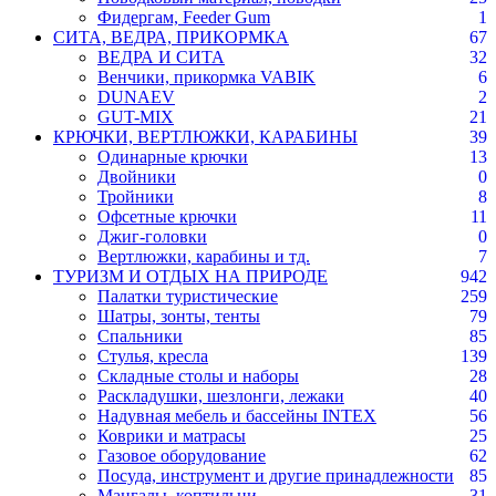
Фидергам, Feeder Gum
1
СИТА, ВЕДРА, ПРИКОРМКА
67
ВЕДРА И СИТА
32
Венчики, прикормка VABIK
6
DUNAEV
2
GUT-MIX
21
КРЮЧКИ, ВЕРТЛЮЖКИ, КАРАБИНЫ
39
Одинарные крючки
13
Двойники
0
Тройники
8
Офсетные крючки
11
Джиг-головки
0
Вертлюжки, карабины и тд.
7
ТУРИЗМ И ОТДЫХ НА ПРИРОДЕ
942
Палатки туристические
259
Шатры, зонты, тенты
79
Спальники
85
Стулья, кресла
139
Складные столы и наборы
28
Раскладушки, шезлонги, лежаки
40
Надувная мебель и бассейны INTEX
56
Коврики и матрасы
25
Газовое оборудование
62
Посуда, инструмент и другие принадлежности
85
Мангалы, коптильни
31