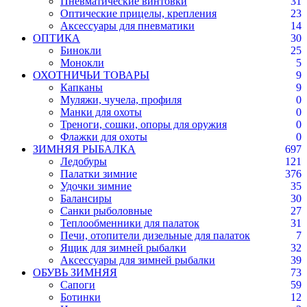
Пневматические винтовки
31
Оптические прицелы, крепления
23
Аксессуары для пневматики
14
ОПТИКА
30
Бинокли
25
Монокли
5
ОХОТНИЧЬИ ТОВАРЫ
9
Капканы
9
Муляжи, чучела, профиля
0
Манки для охоты
0
Треноги, сошки, опоры для оружия
0
Флажки для охоты
0
ЗИМНЯЯ РЫБАЛКА
697
Ледобуры
121
Палатки зимние
376
Удочки зимние
35
Балансиры
30
Санки рыболовные
27
Теплообменники для палаток
31
Печи, отопители дизельные для палаток
7
Ящик для зимней рыбалки
32
Аксессуары для зимней рыбалки
39
ОБУВЬ ЗИМНЯЯ
73
Сапоги
59
Ботинки
12