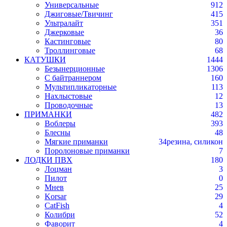
Универсальные
912
Джиговые/Твичинг
415
Ультралайт
351
Джерковые
36
Кастинговые
80
Троллинговые
68
КАТУШКИ
1444
Безынерционные
1306
С байтраннером
160
Мультипликаторные
113
Нахлыстовые
12
Проводочные
13
ПРИМАНКИ
482
Воблеры
393
Блесны
48
Мягкие приманки
34
резина, силикон
Поролоновые приманки
7
ЛОДКИ ПВХ
180
Лоцман
3
Пилот
0
Мнев
25
Korsar
29
CatFish
4
Колибри
52
Фаворит
4