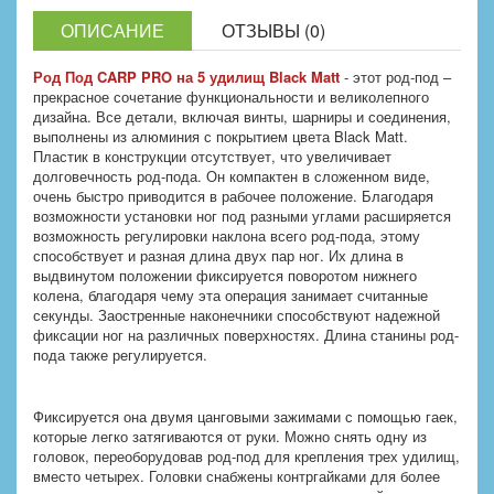
ОПИСАНИЕ
ОТЗЫВЫ (0)
Род Под CARP PRO на 5 удилищ Black Matt
- этот род-под –
прекрасное сочетание функциональности и великолепного
дизайна. Все детали, включая винты, шарниры и соединения,
выполнены из алюминия с покрытием цвета Black Matt.
Пластик в конструкции отсутствует, что увеличивает
долговечность род-пода. Он компактен в сложенном виде,
очень быстро приводится в рабочее положение. Благодаря
возможности установки ног под разными углами расширяется
возможность регулировки наклона всего род-пода, этому
способствует и разная длина двух пар ног. Их длина в
выдвинутом положении фиксируется поворотом нижнего
колена, благодаря чему эта операция занимает считанные
секунды. Заостренные наконечники способствуют надежной
фиксации ног на различных поверхностях. Длина станины род-
пода также регулируется.
Фиксируется она двумя цанговыми зажимами с помощью гаек,
которые легко затягиваются от руки. Можно снять одну из
головок, переоборудовав род-под для крепления трех удилищ,
вместо четырех. Головки снабжены контргайками для более