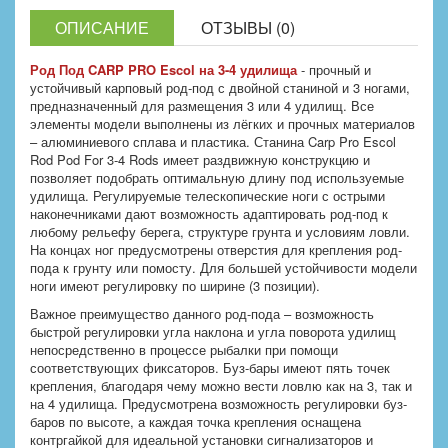
ОПИСАНИЕ
ОТЗЫВЫ (0)
Род Под CARP PRO Escol на 3-4 удилища
- прочный и
устойчивый карповый род-под с двойной станиной и 3 ногами,
предназначенный для размещения 3 или 4 удилищ. Все
элементы модели выполнены из лёгких и прочных материалов
– алюминиевого сплава и пластика. Станина Carp Pro Escol
Rod Pod For 3-4 Rods имеет раздвижную конструкцию и
позволяет подобрать оптимальную длину под используемые
удилища. Регулируемые телескопические ноги с острыми
наконечниками дают возможность адаптировать род-под к
любому рельефу берега, структуре грунта и условиям ловли.
На концах ног предусмотрены отверстия для крепления род-
пода к грунту или помосту. Для большей устойчивости модели
ноги имеют регулировку по ширине (3 позиции).
Важное преимущество данного род-пода – возможность
быстрой регулировки угла наклона и угла поворота удилищ
непосредственно в процессе рыбалки при помощи
соответствующих фиксаторов. Буз-бары имеют пять точек
крепления, благодаря чему можно вести ловлю как на 3, так и
на 4 удилища. Предусмотрена возможность регулировки буз-
баров по высоте, а каждая точка крепления оснащена
контргайкой для идеальной установки сигнализаторов и