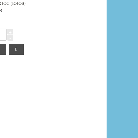
ТОС (LOTOS)
R
+
-