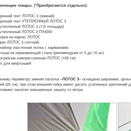
няющие товары. (*Приобретаются отдельно):
тренний тент ЛОТОС 3 (зимний)
тренний тент УТЕПЛЕННЫЙ ЛОТОС 3
 утепленный ЛОТОС 3 (1/2 площади)
 утепленный ЛОТОС 3 ПУ4000
порка на каркас ЛОТОС
ырек ЛОТОС 3 (летний)
анайзер (настенная полка с карманами)
ртыши из нержавеющей стали (рекомендуем от 5 до 10 шт)
ка-рюкзак компрессионная ЛОТОС (105 см)
ол для ввертышей
жнему периметру зимняя палатка «
ЛОТОС 3
» оснащена широкими, цельн
ей (25 см), при этом внешняя юбка имеет десять усиленных креплений 
ечивает палатке повышенную защиту от ветра.