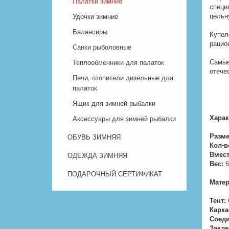
Палатки зимние
специ
цельн
Удочки зимние
Балансиры
Купол
рацио
Санки рыболовные
Самые
Теплообменники для палаток
отече
Печи, отопители дизельные для
палаток
Ящик для зимней рыбалки
Харак
Аксессуары для зимней рыбалки
Разме
ОБУВЬ ЗИМНЯЯ
Кол-в
Вмест
ОДЕЖДА ЗИМНЯЯ
Вес:
5
ПОДАРОЧНЫЙ СЕРТИФИКАТ
Матер
Тент:
Карка
Соед
Закле