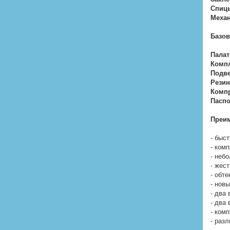
Спиц
Меха
Базов
Палат
Компл
Подве
Резин
Компр
Паспо
Преим
- быст
- комп
- небо
- жест
- обт
- нов
- два
- два
- ком
- раз