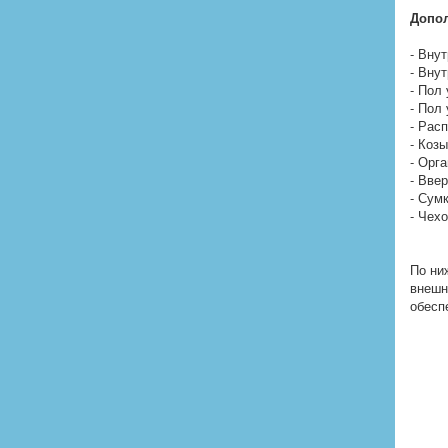
Допол
- Вну
- Вну
- Пол
- Пол
- Рас
- Коз
- Орг
- Вве
- Сум
- Чех
По ни
внешн
обесп