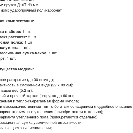
ы:
пруток Д16Т d8 мм
низм:
ударопрочный поликарбонат
ая комплектация:
ка в сборе:
1 шт.
ект растяжек:
5 шт.
сная полка:
1 шт.
ка-утяжка:
1 шт.
ессионная сумка-чехол:
1 шт.
рт:
1 шт.
ущества модели:
рое раскрытие (до 30 секунд);
актность в сложенном виде (22 х 83 см);
льшой вес (5,2 кг);
кий и прочный каркас (нагрузка до 60 кг);
екаемая и тепло-сберегаемая форма купола;
ый высококачественный тент с богатым оснащением (подробное описание 
 варианта съемного утепления (приобретаются отдельно);
 варианта утепленного пола (приобретаются отдельно);
прессионная сумка увеличенной вместимости;
личные цветовые исполнения;