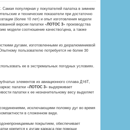
7. Самая популярная у покупателей палатка в зимнем
ительские и технические показатели при достаточно
атации (более 10 лет) и опыт изготовления модели
ованной версии палатки «
ЛОТОС 3
» производства
рию модели соотношение качество/цена, а также
жесткими дугами, изготовленными из дюралюминиевой
 Опытному пользователю потребуется не более 30
использовать ее в экстремальных погодных условиях.
рубчатых элементов из авиационного сплава Д16Т,
каркас палатки «
ЛОТОС 3
» выдерживает
чивости палатки к ее незначительному весу выделяет
 соединениями, исключающими поломку дуг во время
компактности в сложенном виде.
водонепроницаемым покрытием, обеспечивает
атки крепится к дугам каркаса при помощи