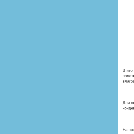
В ито
палат
влаго
Для х
конде
На пр