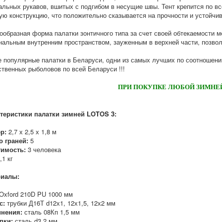
альных рукавов, вшитых с подгибом в несущие швы. Тент крепится по вс
ую конструкцию, что положительно сказывается на прочности и устойчив
ообразная форма палатки зонтичного типа за счет своей обтекаемости м
нальным внутренним пространством, зауженным в верхней части, позвол
 популярные палатки в Беларуси, одни из самых лучших по соотношении
ственных рыболовов по всей Беларуси !!!
ПРИ ПОКУПКЕ ЛЮБОЙ ЗИМНЕЙ
теристики палатки зимней LOTOS 3:
р:
2,7 х 2,5 х 1,8 м
о граней:
5
имость:
3 человека
,1 кг
иалы:
Oxford 210D PU 1000 мм
с:
трубки Д16Т d12х1, 12х1,5, 12х2 мм
инения:
сталь 08Кп 1,5 мм
пки:
сталь d3,2 мм