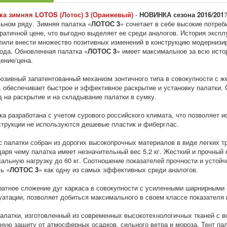
ка зимняя LOTOS (Лотос) 3
(Оранжевый)
-
НОВИНКА сезона 2016/201
ьном ряду. Зимняя палатка «
ЛОТОС 3
» сочетает в себе высокие потреб
ратичной цене, что выгодно выделяет ее среди аналогов. История эксплу
лили внести множество позитивных изменений в конструкцию модернизир
года. Обновленная палатка «
ЛОТОС 3
» имеет максимальное за всю исто
ение/цена.
юзивный запатентованный механизм зонтичного типа в совокупности с 
, обеспечивает быстрое и эффективное раскрытие и установку палатки.
д на раскрытие и на складывание палатки в сумку.
ка разработана с учетом сурового российского климата, что позволяет 
струкции не используются дешевые пластик и фиберглас.
с палатки собран из дорогих высокопрочных материалов в виде легких т
даря чему палатка имеет незначительный вес 5,2 кг. Жесткий и прочный 
кальную нагрузку до 60 кг. Соотношение показателей прочности и устой
ь «
ЛОТОС 3
» как одну из самых эффективных среди аналогов.
ратное сложение дуг каркаса в совокупности с усиленными шарнирными
уатации, позволяет добиться максимального в своем классе показателя 
палатки, изготовленный из современных высокотехнологичных тканей с 
ную защиту от атмосферных осадков, сильного ветра и мороза. Тент пал