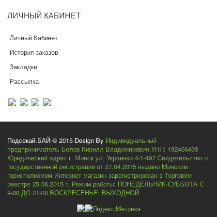
ЛИЧНЫЙ КАБИНЕТ
Личный Кабинет
История заказов
Закладки
Рассылка
Подсекай.БАЙ © 2015 Design By
Индивидуальный
предприниматель Белов Кирилл Владимирович УНП: 192466493
Юридический адрес г. Минск ул. Украинки 4-1-497 Свидетельство о
государственной регистрации от 27.04.2015 выдано Минским
горисполкомом Интернет-магазин зарегистрирован в Торговом
реестре 25.06.2015 г. Режим работы: ПОНЕДЕЛЬНИК-СУББОТА С
9-00 ДО 21-00 ВОСКРЕСЕНЬЕ: ВЫХОДНОЙ