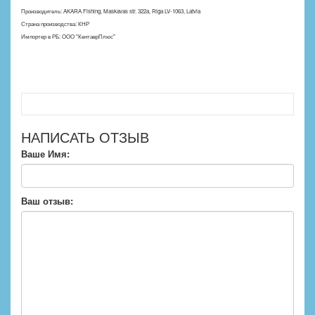
Производитель: AKARA Fishing, Maskavas str. 322a, Riga LV-1063, Latvia
Страна производства: КНР
Импортер в РБ: ООО "КентаврПлюс"
НАПИСАТЬ ОТЗЫВ
Ваше Имя:
Ваш отзыв: