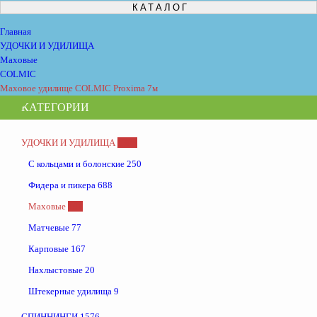
КАТАЛОГ
Главная
УДОЧКИ И УДИЛИЩА
Маховые
COLMIC
Маховое удилище COLMIC Proxima 7м
КАТЕГОРИИ
УДОЧКИ И УДИЛИЩА
1398
С кольцами и болонские
250
Фидера и пикера
688
Маховые
191
Матчевые
77
Карповые
167
Нахлыстовые
20
Штекерные удилища
9
СПИННИНГИ
1576