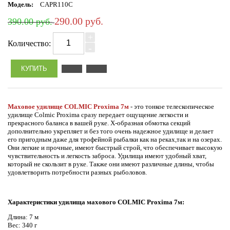
Модель:
CAPR110C
290.00 руб.
390.00 руб.
+
Количество:
-
Маховое удилище COLMIC Proxima 7м
- это тонкое телескопическое
удилище Colmic Proxima сразу передает ощущение легкости и
прекрасного баланса в вашей руке. Х-образная обмотка секций
дополнительно укрепляет и без того очень надежное удилище и делает
его пригодным даже для трофейной рыбалки как на реках,так и на озерах.
Они легкие и прочные, имеют быстрый строй, что обеспечивает высокую
чувствительность и легкость заброса. Удилища имеют удобный хват,
который не скользит в руке. Также они имеют различные длины, чтобы
удовлетворить потребности разных рыболовов.
Характеристики удилища махового COLMIC Proxima 7м:
Длина: 7 м
Вес: 340 г