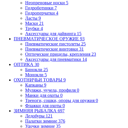
Неопреновые носки
5
Гидроботинки
7
Гидроперчатки
4
Ласты
9
Маски
21
Трубки
4
Аксессуары для дайвинга
15
ПНЕВМАТИЧЕСКОЕ ОРУЖИЕ
93
Пневматические пистолеты
25
Пневматические винтовки
31
Оптические прицелы, крепления
23
Аксессуары для пневматики
14
ОПТИКА
30
Бинокли
25
Монокли
5
ОХОТНИЧЬИ ТОВАРЫ
9
Капканы
9
Муляжи, чучела, профиля
0
Манки для охоты
0
Треноги, сошки, опоры для оружия
0
Флажки для охоты
0
ЗИМНЯЯ РЫБАЛКА
697
Ледобуры
121
Палатки зимние
376
Удочки зимние
35