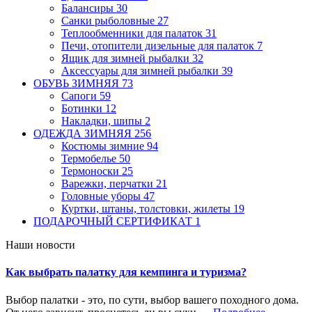
Балансиры
30
Санки рыболовные
27
Теплообменники для палаток
31
Печи, отопители дизельные для палаток
7
Ящик для зимней рыбалки
32
Аксессуары для зимней рыбалки
39
ОБУВЬ ЗИМНЯЯ
73
Сапоги
59
Ботинки
12
Накладки, шипы
2
ОДЕЖДА ЗИМНЯЯ
256
Костюмы зимние
94
Термобелье
50
Термоноски
25
Варежки, перчатки
21
Головные уборы
47
Куртки, штаны, толстовки, жилеты
19
ПОДАРОЧНЫЙ СЕРТИФИКАТ
1
Наши новости
Как выбрать палатку для кемпинга и туризма?
Выбор палатки - это, по сути, выбор вашего походного дома.