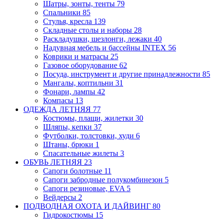
Шатры, зонты, тенты
79
Спальники
85
Стулья, кресла
139
Складные столы и наборы
28
Раскладушки, шезлонги, лежаки
40
Надувная мебель и бассейны INTEX
56
Коврики и матрасы
25
Газовое оборудование
62
Посуда, инструмент и другие принадлежности
85
Мангалы, коптильни
31
Фонари, лампы
42
Компасы
13
ОДЕЖДА ЛЕТНЯЯ
77
Костюмы, плащи, жилетки
30
Шляпы, кепки
37
Футболки, толстовки, худи
6
Штаны, брюки
1
Спасательные жилеты
3
ОБУВЬ ЛЕТНЯЯ
23
Сапоги болотные
11
Сапоги забродные
полукомбинезон
5
Сапоги резиновые, EVA
5
Вейдерсы
2
ПОДВОДНАЯ ОХОТА И ДАЙВИНГ
80
Гидрокостюмы
15