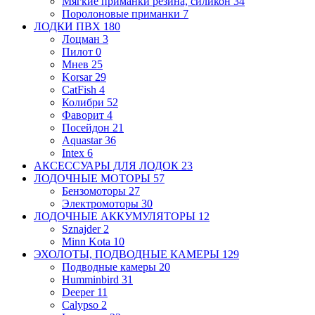
Мягкие приманки
резина, силикон
34
Поролоновые приманки
7
ЛОДКИ ПВХ
180
Лоцман
3
Пилот
0
Мнев
25
Korsar
29
CatFish
4
Колибри
52
Фаворит
4
Посейдон
21
Aquastar
36
Intex
6
АКСЕССУАРЫ ДЛЯ ЛОДОК
23
ЛОДОЧНЫЕ МОТОРЫ
57
Бензомоторы
27
Электромоторы
30
ЛОДОЧНЫЕ АККУМУЛЯТОРЫ
12
Sznajder
2
Minn Kota
10
ЭХОЛОТЫ, ПОДВОДНЫЕ КАМЕРЫ
129
Подводные камеры
20
Humminbird
31
Deeper
11
Calypso
2