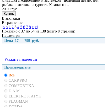
Сидушка с ковролином и застёжкой - полезный девайс для
рыбака, охотника и туриста. Компактно..
20.00 руб.
В закладки
В сравнение
|<
<
1
2
3
4
5
6
7
8
>
>|
Показано с 37 по 54 из 138 (всего 8 страниц)
Параметры
Цена
17
—
799
руб.
Укажите параметры
Производитель
Все
CARP PRO
COMFORTIKA
D.A.M
ELEKTROSTATYK
FLAGMAN
KORDA