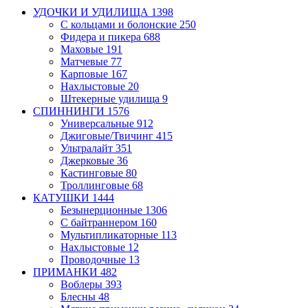
УДОЧКИ И УДИЛИЩА
1398
С кольцами и болонские
250
Фидера и пикера
688
Маховые
191
Матчевые
77
Карповые
167
Нахлыстовые
20
Штекерные удилища
9
СПИННИНГИ
1576
Универсальные
912
Джиговые/Твичинг
415
Ультралайт
351
Джерковые
36
Кастинговые
80
Троллинговые
68
КАТУШКИ
1444
Безынерционные
1306
С байтраннером
160
Мультипликаторные
113
Нахлыстовые
12
Проводочные
13
ПРИМАНКИ
482
Воблеры
393
Блесны
48