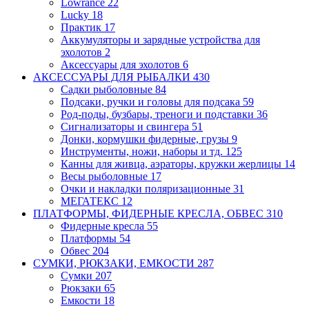
Lowrance
22
Lucky
18
Практик
17
Аккумуляторы и зарядные устройства для
эхолотов
2
Аксессуары для эхолотов
6
АКСЕССУАРЫ ДЛЯ РЫБАЛКИ
430
Садки рыболовные
84
Подсаки, ручки и головы для подсака
59
Род-поды, бузбары, треноги и подставки
36
Сигнализаторы и свингера
51
Донки, кормушки фидерные, грузы
9
Инструменты, ножи, наборы и тд.
125
Канны для живца, аэраторы, кружки
жерлицы
14
Весы рыболовные
17
Очки и накладки поляризационные
31
МЕГАТЕКС
12
ПЛАТФОРМЫ, ФИДЕРНЫЕ КРЕСЛА, ОБВЕС
310
Фидерные кресла
55
Платформы
54
Обвес
204
СУМКИ, РЮКЗАКИ, ЕМКОСТИ
287
Сумки
207
Рюкзаки
65
Емкости
18