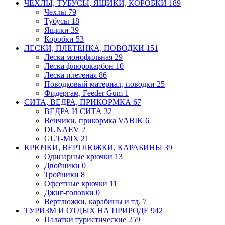
ЧЕХЛЫ, ТУБУСЫ, ЯЩИКИ, КОРОБКИ
189
Чехлы
79
Тубусы
18
Ящики
39
Коробки
53
ЛЕСКИ, ПЛЕТЕНКА, ПОВОДКИ
151
Леска монофильная
29
Леска флюрокарбон
10
Леска плетеная
86
Поводковый материал, поводки
25
Фидергам, Feeder Gum
1
СИТА, ВЕДРА, ПРИКОРМКА
67
ВЕДРА И СИТА
32
Венчики, прикормка VABIK
6
DUNAEV
2
GUT-MIX
21
КРЮЧКИ, ВЕРТЛЮЖКИ, КАРАБИНЫ
39
Одинарные крючки
13
Двойники
0
Тройники
8
Офсетные крючки
11
Джиг-головки
0
Вертлюжки, карабины и тд.
7
ТУРИЗМ И ОТДЫХ НА ПРИРОДЕ
942
Палатки туристические
259