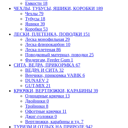
Емкости
18
ЧЕХЛЫ, ТУБУСЫ, ЯЩИКИ, КОРОБКИ
189
Чехлы
79
Тубусы
18
Ящики
39
Коробки
53
ЛЕСКИ, ПЛЕТЕНКА, ПОВОДКИ
151
Леска монофильная
29
Леска флюрокарбон
10
Леска плетеная
86
Поводковый материал, поводки
25
Фидергам, Feeder Gum
1
СИТА, ВЕДРА, ПРИКОРМКА
67
ВЕДРА И СИТА
32
Венчики, прикормка VABIK
6
DUNAEV
2
GUT-MIX
21
КРЮЧКИ, ВЕРТЛЮЖКИ, КАРАБИНЫ
39
Одинарные крючки
13
Двойники
0
Тройники
8
Офсетные крючки
11
Джиг-головки
0
Вертлюжки, карабины и тд.
7
ТУРИЗМ И ОТДЫХ НА ПРИРОДЕ
942