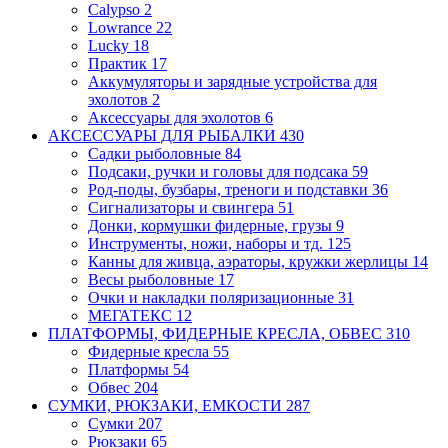
Calypso
2
Lowrance
22
Lucky
18
Практик
17
Аккумуляторы и зарядные устройства для
эхолотов
2
Аксессуары для эхолотов
6
АКСЕССУАРЫ ДЛЯ РЫБАЛКИ
430
Садки рыболовные
84
Подсаки, ручки и головы для подсака
59
Род-поды, бузбары, треноги и подставки
36
Сигнализаторы и свингера
51
Донки, кормушки фидерные, грузы
9
Инструменты, ножи, наборы и тд.
125
Канны для живца, аэраторы, кружки
жерлицы
14
Весы рыболовные
17
Очки и накладки поляризационные
31
МЕГАТЕКС
12
ПЛАТФОРМЫ, ФИДЕРНЫЕ КРЕСЛА, ОБВЕС
310
Фидерные кресла
55
Платформы
54
Обвес
204
СУМКИ, РЮКЗАКИ, ЕМКОСТИ
287
Сумки
207
Рюкзаки
65