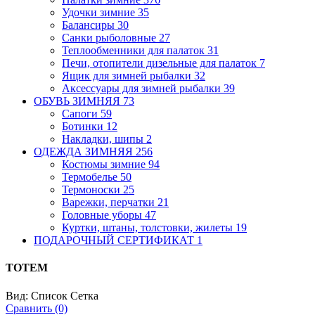
Удочки зимние
35
Балансиры
30
Санки рыболовные
27
Теплообменники для палаток
31
Печи, отопители дизельные для палаток
7
Ящик для зимней рыбалки
32
Аксессуары для зимней рыбалки
39
ОБУВЬ ЗИМНЯЯ
73
Сапоги
59
Ботинки
12
Накладки, шипы
2
ОДЕЖДА ЗИМНЯЯ
256
Костюмы зимние
94
Термобелье
50
Термоноски
25
Варежки, перчатки
21
Головные уборы
47
Куртки, штаны, толстовки, жилеты
19
ПОДАРОЧНЫЙ СЕРТИФИКАТ
1
TOTEM
Вид:
Список
Сетка
Сравнить (0)