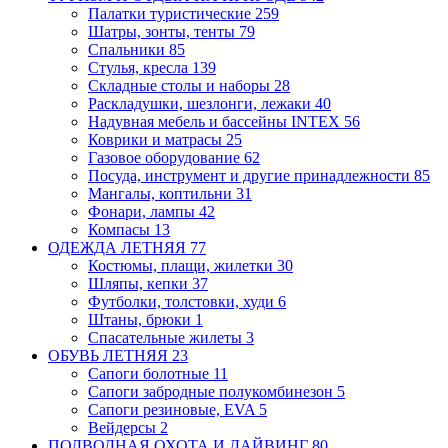
Палатки туристические
259
Шатры, зонты, тенты
79
Спальники
85
Стулья, кресла
139
Складные столы и наборы
28
Раскладушки, шезлонги, лежаки
40
Надувная мебель и бассейны INTEX
56
Коврики и матрасы
25
Газовое оборудование
62
Посуда, инструмент и другие принадлежности
85
Мангалы, коптильни
31
Фонари, лампы
42
Компасы
13
ОДЕЖДА ЛЕТНЯЯ
77
Костюмы, плащи, жилетки
30
Шляпы, кепки
37
Футболки, толстовки, худи
6
Штаны, брюки
1
Спасательные жилеты
3
ОБУВЬ ЛЕТНЯЯ
23
Сапоги болотные
11
Сапоги забродные
полукомбинезон
5
Сапоги резиновые, EVA
5
Вейдерсы
2
ПОДВОДНАЯ ОХОТА И ДАЙВИНГ
80