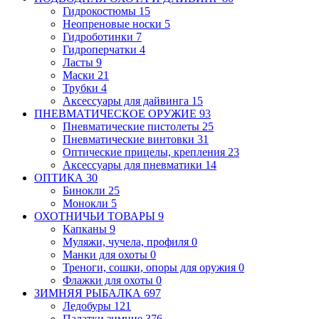
Гидрокостюмы
15
Неопреновые носки
5
Гидроботинки
7
Гидроперчатки
4
Ласты
9
Маски
21
Трубки
4
Аксессуары для дайвинга
15
ПНЕВМАТИЧЕСКОЕ ОРУЖИЕ
93
Пневматические пистолеты
25
Пневматические винтовки
31
Оптические прицелы, крепления
23
Аксессуары для пневматики
14
ОПТИКА
30
Бинокли
25
Монокли
5
ОХОТНИЧЬИ ТОВАРЫ
9
Капканы
9
Муляжи, чучела, профиля
0
Манки для охоты
0
Треноги, сошки, опоры для оружия
0
Флажки для охоты
0
ЗИМНЯЯ РЫБАЛКА
697
Ледобуры
121
Палатки зимние
376