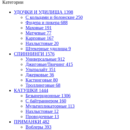
Категории
УДОЧКИ И УДИЛИЩА
1398
С кольцами и болонские
250
Фидера и пикера
688
Маховые
191
Матчевые
77
Карповые
167
Нахлыстовые
20
Штекерные удилища
9
СПИННИНГИ
1576
Универсальные
912
Джиговые/Твичинг
415
Ультралайт
351
Джерковые
36
Кастинговые
80
Троллинговые
68
КАТУШКИ
1444
Безынерционные
1306
С байтраннером
160
Мультипликаторные
113
Нахлыстовые
12
Проводочные
13
ПРИМАНКИ
482
Воблеры
393