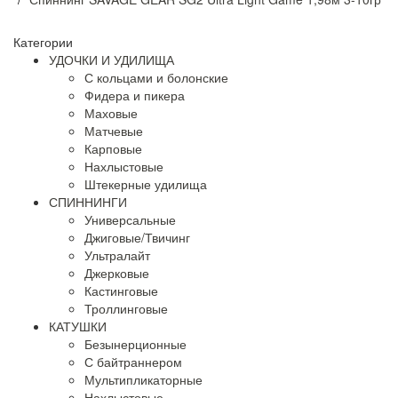
Категории
УДОЧКИ И УДИЛИЩА
С кольцами и болонские
Фидера и пикера
Маховые
Матчевые
Карповые
Нахлыстовые
Штекерные удилища
СПИННИНГИ
Универсальные
Джиговые/Твичинг
Ультралайт
Джерковые
Кастинговые
Троллинговые
КАТУШКИ
Безынерционные
С байтраннером
Мультипликаторные
Нахлыстовые