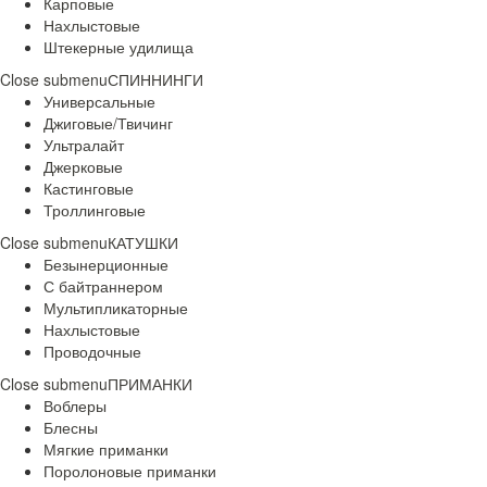
Карповые
Нахлыстовые
Штекерные удилища
Close submenu
СПИННИНГИ
Универсальные
Джиговые/Твичинг
Ультралайт
Джерковые
Кастинговые
Троллинговые
Close submenu
КАТУШКИ
Безынерционные
С байтраннером
Мультипликаторные
Нахлыстовые
Проводочные
Close submenu
ПРИМАНКИ
Воблеры
Блесны
Мягкие приманки
Поролоновые приманки