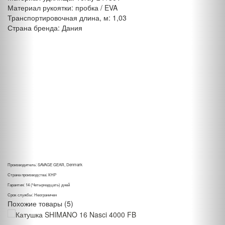
Материал рукоятки: пробка / EVA
Транспортировочная длина, м: 1,03
Страна бренда: Дания
Производитель: SAVAGE GEAR, Denmark
Страна производства: КНР
Гарантия: 14 (Четырнадцать) дней
Срок службы: Неограничен
Похожие
товары (5)