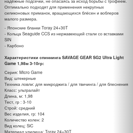
надёжные подсечки, не опасаясь за исход борьбы с трофеем.
Оптимально подходят для применения некрупных
силиконовых приманок, вращающихся блёсен и воблеров
малого размера.
- Японские бланки Toray 24+30T
- Кольца Seaguide CCS из нержавеющей стали со вставками
SIN
- Карбоно
Характеристики спиннинга SAVAGE GEAR SG2 Ultra Light
Game 1,98м 3-10гр:
Серия: Micro Game
Вид: штекерные
Техника ловли: для микроджига / для твичинга / для блеснения
Класс: ультралайт
Длина, м: 1,98
Тест, гр : 3-10
Строй: средний
Вес изделия, гр: 104
Количество колен: 2
Вид колец: SiC
Материал удилища: Toray 24+30T