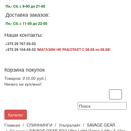
Пн.- Cб. с 9-00 до 21-00
Доставка заказов:
Пн.- Cб. с 11-00 до 22-00
Наши контакты:
+375 29 767-55-52
+375 29 104-55-52
!МАГАЗИН НЕ РАБОТАЕТ С 06.08 по 08.08!
Корзина покупок
Товаров:
0
(0.00 руб.)
Ничего не куплено!
Toggle
navigati
Каталог
Главная
СПИННИНГИ
Ультралайт
SAVAGE GEAR
Спиннинг SAVAGE GEAR SG2 Ultra Light Game 1,98м 3-10гр