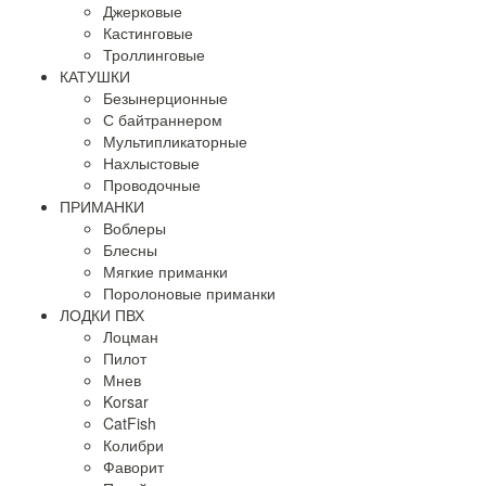
Джерковые
Кастинговые
Троллинговые
КАТУШКИ
Безынерционные
С байтраннером
Мультипликаторные
Нахлыстовые
Проводочные
ПРИМАНКИ
Воблеры
Блесны
Мягкие приманки
Поролоновые приманки
ЛОДКИ ПВХ
Лоцман
Пилот
Мнев
Korsar
CatFish
Колибри
Фаворит