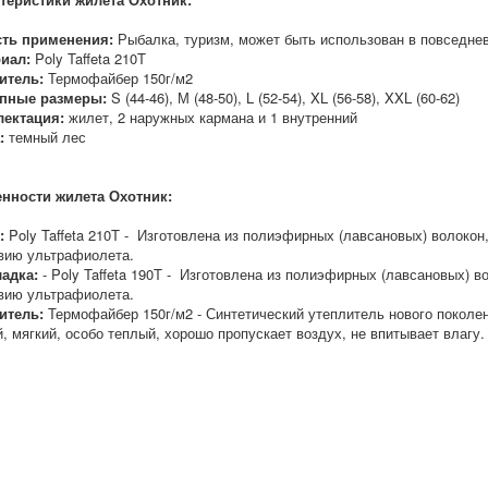
ть применения:
Рыбалка, туризм, может быть использован в повседнев
иал:
Poly Taffeta 210T
итель:
Термофайбер 150г/м2
пные размеры:
S (44-46), М (48-50), L (52-54), XL (56-58), XXL (60-62)
лектация:
жилет, 2 наружных кармана и 1 внутренний
:
темный лес
нности жилета
Охотник:
:
Poly Taffeta 210T - Изготовлена из полиэфирных (лавсановых) волокон,
вию ультрафиолета.
адка:
- Poly Taffeta 190T - Изготовлена из полиэфирных (лавсановых) во
вию ультрафиолета.
итель:
Термофайбер 150г/м2 - Синтетический утеплитель нового покол
й, мягкий, особо теплый, хорошо пропускает воздух, не впитывает влагу.