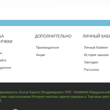
БА
ДОПОЛНИТЕЛЬНО
ЛИЧНЫЙ
КАБ
ЕРЖКИ
Производители
Личный Кабинет
ты
Акции
История заказов
айта
Закладки
одители
Рассылка
риниматель Белов Кирилл Владимирович УНП: 192466493 Юридический ад
нским горисполкомом Интернет-магазин зарегистрирован в Торговом рее
Й