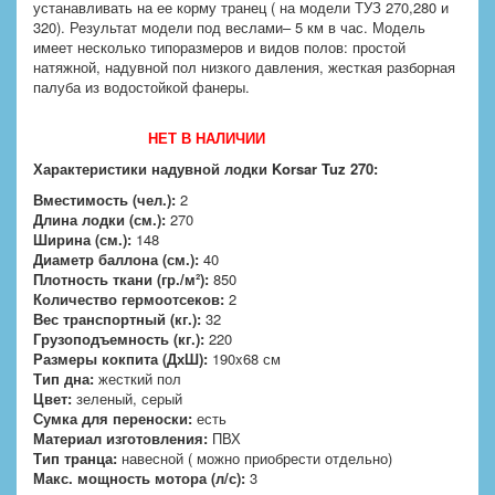
устанавливать на ее корму транец ( на модели ТУЗ 270,280 и
320). Результат модели под веслами– 5 км в час. Модель
имеет несколько типоразмеров и видов полов: простой
натяжной, надувной пол низкого давления, жесткая разборная
палуба из водостойкой фанеры.
НЕТ В НАЛИЧИИ
Характеристики надувной лодки Korsar Tuz 270:
Вместимость (чел.):
2
Длина лодки (см.):
270
Ширина (см.):
148
Диаметр баллона (см.):
40
Плотность ткани (гр./м²):
850
Количество гермоотсеков:
2
Вес транспортный (кг.):
32
Грузоподъемность (кг.):
220
Размеры кокпита (ДхШ):
190x68 см
Тип дна:
жесткий пол
Цвет:
зеленый, серый
Сумка для переноски:
есть
Материал изготовления:
ПВХ
Тип транца:
навесной ( можно приобрести отдельно)
Макс. мощность мотора (л/с):
3