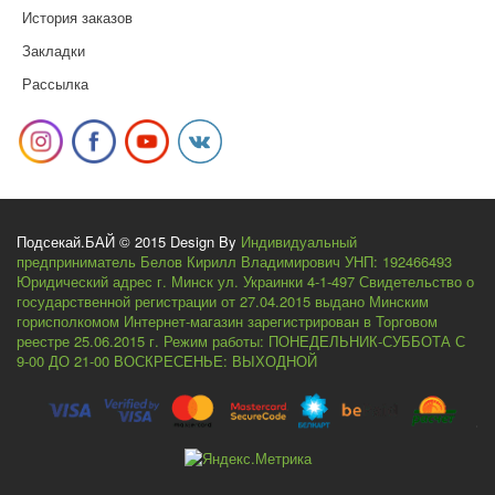
История заказов
Закладки
Рассылка
Подсекай.БАЙ © 2015 Design By
Индивидуальный
предприниматель Белов Кирилл Владимирович УНП: 192466493
Юридический адрес г. Минск ул. Украинки 4-1-497 Свидетельство о
государственной регистрации от 27.04.2015 выдано Минским
горисполкомом Интернет-магазин зарегистрирован в Торговом
реестре 25.06.2015 г. Режим работы: ПОНЕДЕЛЬНИК-СУББОТА С
9-00 ДО 21-00 ВОСКРЕСЕНЬЕ: ВЫХОДНОЙ