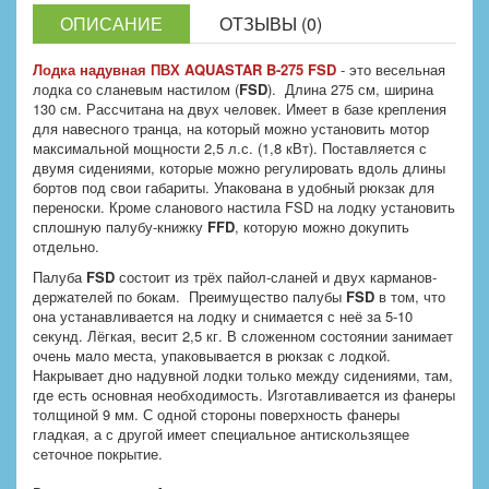
ОПИСАНИЕ
ОТЗЫВЫ (0)
Лодка надувная ПВХ AQUASTAR B-275
FSD
- это весельная
лодка со сланевым настилом (
FSD
). Длина 275 см, ширина
130 см. Рассчитана на двух человек. Имеет в базе крепления
для навесного транца, на который можно установить мотор
максимальной мощности 2,5 л.с. (1,8 кВт). Поставляется с
двумя сидениями, которые можно регулировать вдоль длины
бортов под свои габариты. Упакована в удобный рюкзак для
переноски. Кроме сланового настила FSD на лодку установить
сплошную палубу-книжку
FFD
, которую можно докупить
отдельно.
Палуба
FSD
состоит из трёх пайол-сланей и двух карманов-
держателей по бокам. Преимущество палубы
FSD
в том, что
она устанавливается на лодку и снимается с неё за 5-10
секунд. Лёгкая, весит 2,5 кг. В сложенном состоянии занимает
очень мало места, упаковывается в рюкзак с лодкой.
Накрывает дно надувной лодки только между сидениями, там,
где есть основная необходимость. Изготавливается из фанеры
толщиной 9 мм. С одной стороны поверхность фанеры
гладкая, а с другой имеет специальное антискользящее
сеточное покрытие.