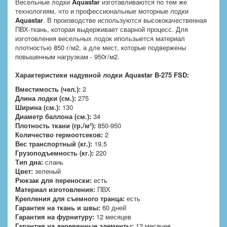
Весельные лодки
Aquastar
изготавливаются по тем же
технологиям, что и профессиональные моторные лодки
Aquastar
. В производстве используются высококачественная
ПВХ-ткань, которая выдерживает сварной процесс. Для
изготовления весельных лодок ипользыется материал
плотностью 850 г/м2, а дле мест, которые подвержены
повышенным нагрузкам - 950г/м2.
Характеристики надувной лодки Aquastar B-275 FSD:
Вместимость (чел.):
2
Длина лодки (см.):
275
Ширина (см.):
130
Диаметр баллона (см.):
34
Плотность ткани (гр./м²):
850-950
Количество гермоотсеков:
2
Вес транспортный (кг.):
19,5
Грузоподъемность (кг.):
220
Тип дна:
слань
Цвет:
зеленый
Рюкзак для переноски:
есть
Материал изготовления:
ПВХ
Крепления для съемного транца:
есть
Гарантия на ткань и швы:
60 дней
Гарантия на фурнитуру:
12 месяцев
Гарантия на деревянные элементы:
12 месяцев