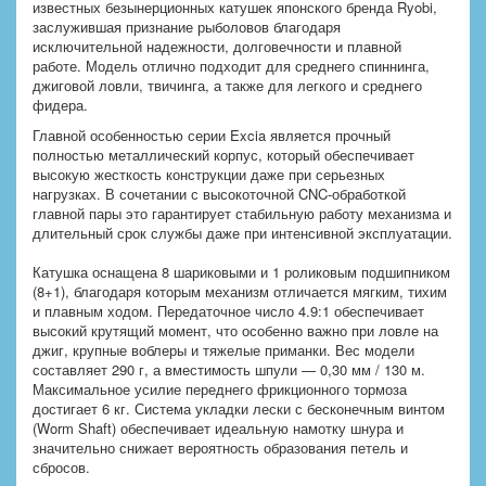
известных безынерционных катушек японского бренда Ryobi,
заслужившая признание рыболовов благодаря
исключительной надежности, долговечности и плавной
работе. Модель отлично подходит для среднего спиннинга,
джиговой ловли, твичинга, а также для легкого и среднего
фидера.
Главной особенностью серии Excia является прочный
полностью металлический корпус, который обеспечивает
высокую жесткость конструкции даже при серьезных
нагрузках. В сочетании с высокоточной CNC-обработкой
главной пары это гарантирует стабильную работу механизма и
длительный срок службы даже при интенсивной эксплуатации.
Катушка оснащена 8 шариковыми и 1 роликовым подшипником
(8+1), благодаря которым механизм отличается мягким, тихим
и плавным ходом. Передаточное число 4.9:1 обеспечивает
высокий крутящий момент, что особенно важно при ловле на
джиг, крупные воблеры и тяжелые приманки. Вес модели
составляет 290 г, а вместимость шпули — 0,30 мм / 130 м.
Максимальное усилие переднего фрикционного тормоза
достигает 6 кг. Система укладки лески с бесконечным винтом
(Worm Shaft) обеспечивает идеальную намотку шнура и
значительно снижает вероятность образования петель и
сбросов.