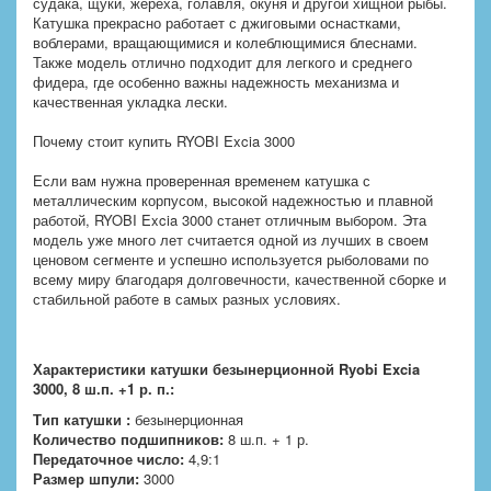
судака, щуки, жереха, голавля, окуня и другой хищной рыбы.
Катушка прекрасно работает с джиговыми оснастками,
воблерами, вращающимися и колеблющимися блеснами.
Также модель отлично подходит для легкого и среднего
фидера, где особенно важны надежность механизма и
качественная укладка лески.
Почему стоит купить RYOBI Excia 3000
Если вам нужна проверенная временем катушка с
металлическим корпусом, высокой надежностью и плавной
работой, RYOBI Excia 3000 станет отличным выбором. Эта
модель уже много лет считается одной из лучших в своем
ценовом сегменте и успешно используется рыболовами по
всему миру благодаря долговечности, качественной сборке и
стабильной работе в самых разных условиях.
Характеристики катушки безынерционной
Ryobi Excia
3000, 8 ш.п. +1 р. п.:
Тип катушки :
безынерционная
Количество подшипников:
8 ш.п. + 1 р.
Передаточное число:
4,9:1
Размер шпули:
3000