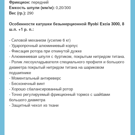
Фрикцион:
передний
Емкость шпули (мм/м):
0,20/300
Вес (гр.):
290
Особенности катушки безынерционной Ryobi Excia 3000, 8
ш.п. +1 р. п.:
- Силовой механизм (усилие 6 кг)
- Ударопрочный алюминиевый корпус
- Фиксация ротора при откинутой дужке
- Алюминиевая шпуля с буртиком, покрытым нитридом титана.
- Ролик лесоукладывателя специального профиля и большого
диаметра покрытый нитридом титана на шариковом
подшипнике
- Моментальный антиреверс
- Бесконечный винт
- Хорошо сбалансированный ротор
- Точно регулируемый фрикционный тормоз с шайбами
большого диаметра
- Защитный чехол из ткани