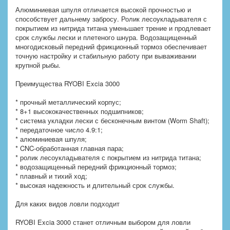
Алюминиевая шпуля отличается высокой прочностью и
способствует дальнему забросу. Ролик лесоукладывателя с
покрытием из нитрида титана уменьшает трение и продлевает
срок службы лески и плетеного шнура. Водозащищенный
многодисковый передний фрикционный тормоз обеспечивает
точную настройку и стабильную работу при вываживании
крупной рыбы.
Преимущества RYOBI Excia 3000
* прочный металлический корпус;
* 8+1 высококачественных подшипников;
* система укладки лески с бесконечным винтом (Worm Shaft);
* передаточное число 4.9:1;
* алюминиевая шпуля;
* CNC-обработанная главная пара;
* ролик лесоукладывателя с покрытием из нитрида титана;
* водозащищенный передний фрикционный тормоз;
* плавный и тихий ход;
* высокая надежность и длительный срок службы.
Для каких видов ловли подходит
RYOBI Excia 3000 станет отличным выбором для ловли