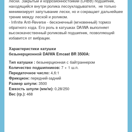
лески. Закрытый и коррозионностойкий (CRBB) подшипник,
находящийся внутри ролика лесоукладывателя, не только
минимизирует запутывание лески, но и сокращает дальнейшее
трение между леской и роликом.
- Infinite Anti-Reverse - бесконечный (мгновенный) тормоз
обратного хода. Его роль в катушках DAIWA выполняет
высококачественный роликовый подшипник, позволяющий
избавится от вибрации.
Характеристики катушки
безынерционной
DAIWA Emcast BR 3500A:
Тип катушки :
безынерционная с байтраннером
Количество подшипников:
7 + 1 ш.п.
Передаточное число:
4,6:1
Фрикцион:
передний-задний
Размер шпули:
3500
Емкость шпули (мм/м):
0,28/250
Вес (гр.):
468