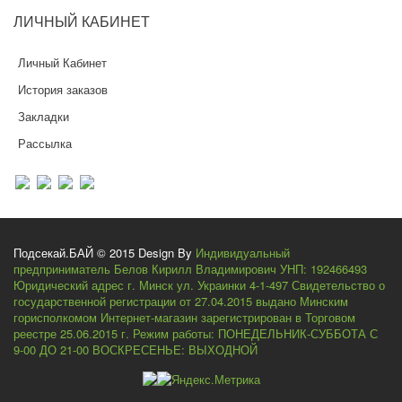
ЛИЧНЫЙ
КАБИНЕТ
Личный Кабинет
История заказов
Закладки
Рассылка
Подсекай.БАЙ © 2015 Design By
Индивидуальный
предприниматель Белов Кирилл Владимирович УНП: 192466493
Юридический адрес г. Минск ул. Украинки 4-1-497 Свидетельство о
государственной регистрации от 27.04.2015 выдано Минским
горисполкомом Интернет-магазин зарегистрирован в Торговом
реестре 25.06.2015 г. Режим работы: ПОНЕДЕЛЬНИК-СУББОТА С
9-00 ДО 21-00 ВОСКРЕСЕНЬЕ: ВЫХОДНОЙ