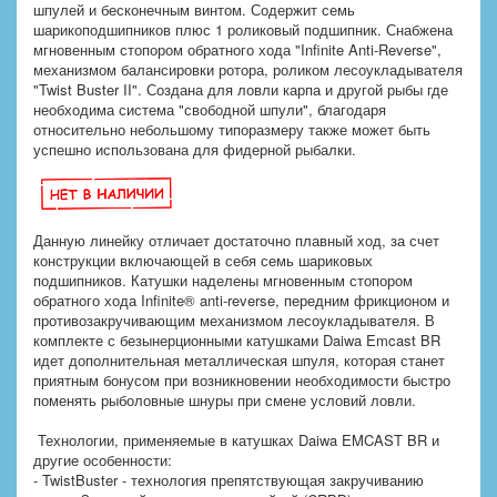
шпулей и бесконечным винтом. Содержит семь
шарикоподшипников плюс 1 роликовый подшипник. Снабжена
мгновенным стопором обратного хода "Infinite Anti-Reverse",
механизмом балансировки ротора, роликом лесоукладывателя
"Twist Buster II". Создана для ловли карпа и другой рыбы где
необходима система "свободной шпули", благодаря
относительно небольшому типоразмеру также может быть
успешно использована для фидерной рыбалки.
Данную линейку отличает достаточно плавный ход, за счет
конструкции включающей в себя семь шариковых
подшипников. Катушки наделены мгновенным стопором
обратного хода Infinite® anti-reverse, передним фрикционом и
противозакручивающим механизмом лесоукладывателя. В
комплекте с безынерционными катушками Daiwa Emcast BR
идет дополнительная металлическая шпуля, которая станет
приятным бонусом при возникновении необходимости быстро
поменять рыболовные шнуры при смене условий ловли.
Технологии, применяемые в катушках Daiwa EMCAST BR и
другие особенности:
- TwistBuster - технология препятствующая закручиванию