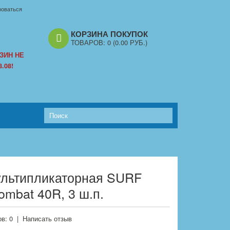
роваться
КОРЗИНА ПОКУПОК
ТОВАРОВ:
0
(0.00 РУБ.)
ЗИН НЕ
.08!
ультипликаторная SURF
mbat 40R, 3 ш.п.
в: 0
|
Написать отзыв