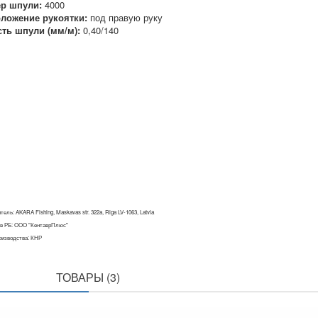
р шпули:
4000
ложение рукоятки:
под правую руку
ть шпули (мм/м):
0,40/140
ель: AKARA Fishing, Maskavas str. 322a, Riga LV-1063, Latvia
в РБ: ООО "КентаврПлюс"
а производства: КНР
ПОХОЖИЕ
ТОВАРЫ (3)