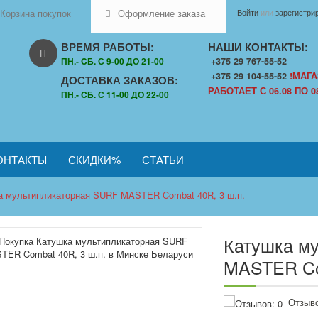
Корзина покупок
Оформление заказа
Войти
или
зарегистри
ВРЕМЯ РАБОТЫ:
НАШИ КОНТАКТЫ:
ПН.- CБ. С 9-00 ДО 21-00
+375 29 767-55-52
+375 29 104-55-52
!МАГА
ДОСТАВКА ЗАКАЗОВ:
РАБОТАЕТ С 06.08 ПО 08
ПН.- CБ. С 11-00 ДО 22-00
ОНТАКТЫ
СКИДКИ%
СТАТЬИ
а мультипликаторная SURF MASTER Combat 40R, 3 ш.п.
Катушка м
MASTER Co
Отзыво