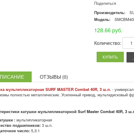
Поделиться
Производитель:
S
Модель:
SMCBM40
128.66 руб.
Количество:
ПИСАНИЕ
ОТЗЫВЫ (0)
ка мультипликаторная SURF MASTER Combat 40R, 3 ш.п.
- универса
измы полностью металлические. Усиленный привод, мультидисковый фр
теристики катушки мультипликаторной Surf Master Combat 40R, 3 ш.п
атушки :
мультипликаторная
ество подшипников:
3 ш.п.
аточное число:
5,3:1