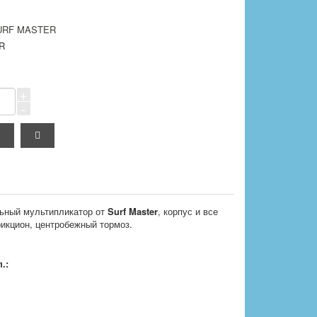
URF MASTER
R
+
-
льный мультипликатор от
Surf Master
, корпус и все
икцион, центробежный тормоз.
.: