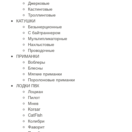
Джерковые
Кастинговые
Троллинговые
КАТУШКИ
Безынерционные
С байтраннером
Мультипликаторные
Нахлыстовые
Проводочные
ПРИМАНКИ
Воблеры
Блесны
Мягкие приманки
Поролоновые приманки
ЛОДКИ ПВХ
Лоцман
Пилот
Мнев
Korsar
CatFish
Колибри
Фаворит