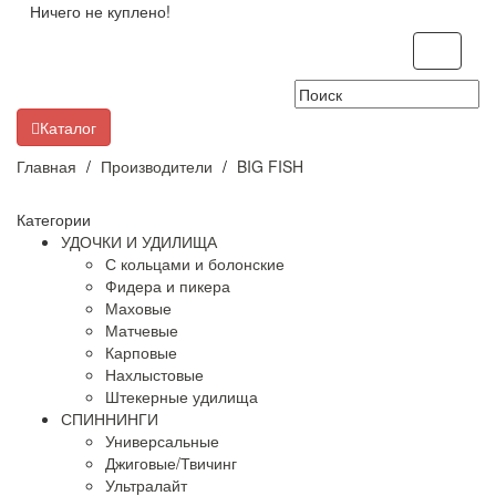
Ничего не куплено!
Toggle
navigati
Каталог
Главная
Производители
BIG FISH
Категории
УДОЧКИ И УДИЛИЩА
С кольцами и болонские
Фидера и пикера
Маховые
Матчевые
Карповые
Нахлыстовые
Штекерные удилища
СПИННИНГИ
Универсальные
Джиговые/Твичинг
Ультралайт