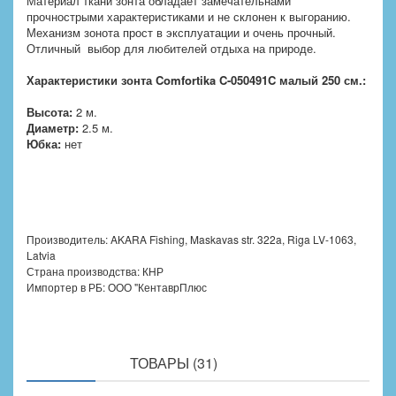
Материал ткани зонта обладает замечательнами
прочнострыми характеристиками и не склонен к выгоранию.
Механизм зонота прост в эксплуатации и очень прочный.
Отличный выбор для любителей отдыха на природе.
Характеристики зонта Comfortika C-050491C малый 250 см.:
Высота:
2 м.
Диаметр:
2.5 м.
Юбка:
нет
Производитель: AKARA Fishing, Maskavas str. 322a, Riga LV-1063,
Latvia
Страна производства: КНР
Импортер в РБ: ООО "КентаврПлюс
ПОХОЖИЕ
ТОВАРЫ (31)