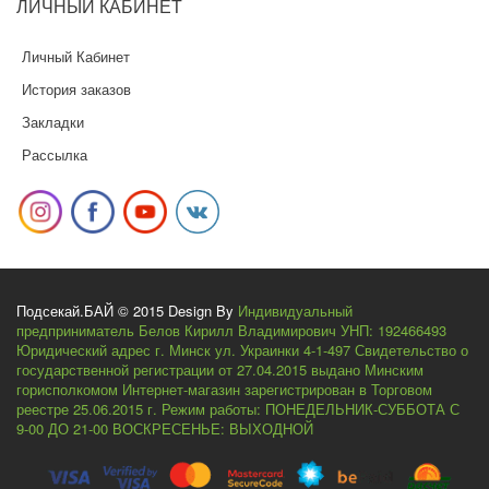
ЛИЧНЫЙ
КАБИНЕТ
Личный Кабинет
История заказов
Закладки
Рассылка
Подсекай.БАЙ © 2015 Design By
Индивидуальный
предприниматель Белов Кирилл Владимирович УНП: 192466493
Юридический адрес г. Минск ул. Украинки 4-1-497 Свидетельство о
государственной регистрации от 27.04.2015 выдано Минским
горисполкомом Интернет-магазин зарегистрирован в Торговом
реестре 25.06.2015 г. Режим работы: ПОНЕДЕЛЬНИК-СУББОТА С
9-00 ДО 21-00 ВОСКРЕСЕНЬЕ: ВЫХОДНОЙ