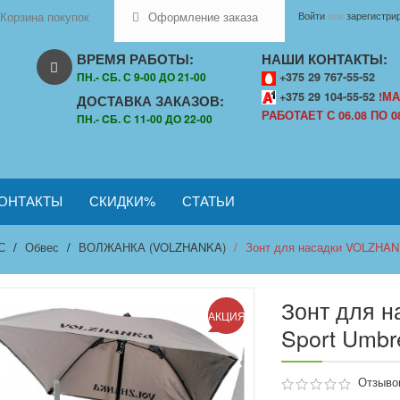
Корзина покупок
Оформление заказа
Войти
или
зарегистри
ВРЕМЯ РАБОТЫ:
НАШИ КОНТАКТЫ:
ПН.- CБ. С 9-00 ДО 21-00
+375 29 767-55-52
+375 29 104-55-52
!МА
ДОСТАВКА ЗАКАЗОВ:
РАБОТАЕТ С 06.08 ПО 08
ПН.- CБ. С 11-00 ДО 22-00
ОНТАКТЫ
СКИДКИ%
СТАТЬИ
С
Обвес
ВОЛЖАНКА (VOLZHANKA)
Зонт для насадки VOLZHANKA
Зонт для 
АКЦИЯ
Sport Umbre
Отзывов