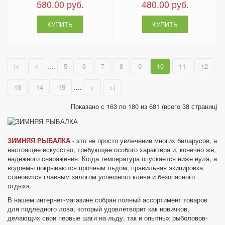
580.00 руб.
480.00 руб.
|<
<
....
5
6
7
8
9
10
11
12
13
14
15
....
>
>|
Показано с 163 по 180 из 681 (всего 38 страниц)
ЗИМНЯЯ РЫБАЛКА
- это не просто увлечение многих беларусов, а
настоящее искусство, требующее особого характера и, конечно же,
надежного снаряжения. Когда температура опускается ниже нуля, а
водоемы покрываются прочным льдом, правильная экипировка
становится главным залогом успешного клева и безопасного
отдыха.
В нашем интернет-магазине собран полный ассортимент товаров
для подледного лова, который удовлетворит как новичков,
делающих свои первые шаги на льду, так и опытных рыболовов-