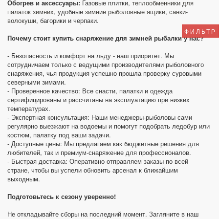
Обогрев и аксессуары:
Газовые плитки,
теплообменники для
палаток зимних
, удобные
зимние рыболовные ящики
,
санки-
волокуши
, багорики и черпаки.
ФИЛЬТР
Почему стоит купить снаряжение для зимней рыбалки у нас?
- Безопасность и комфорт на льду - наш приоритет. Мы
сотрудничаем только с ведущими производителями рыболовного
снаряжения, чья продукция успешно прошла проверку суровыми
северными зимами.
- Проверенное качество: Все снасти, палатки и одежда
сертифицированы и рассчитаны на эксплуатацию при низких
температурах.
- Экспертная консультация: Наши менеджеры-рыболовы сами
регулярно выезжают на водоемы и помогут подобрать ледобур или
костюм, палатку под ваши задачи.
- Доступные цены: Мы предлагаем как бюджетные решения для
любителей, так и премиум-снаряжение для профессионалов.
- Быстрая доставка: Оперативно отправляем заказы по всей
стране, чтобы вы успели обновить арсенал к ближайшим
выходным.
Подготовьтесь к сезону уверенно!
Не откладывайте сборы на последний момент. Загляните в наш