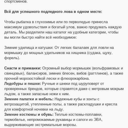
спортсменов.
Всё для успешного подледного лова в одном месте:
Чтобы рыбалка в глухозимье или по перволедью принесла
максимум удовольствия и богатый улов, важно продумать каждую
деталь. Мы разделили наш каталог на удобные категории, чтобы
вы могли быстро найти всё необходимое:
Зимние удилища и катушки: От легких балалаек для ловли на
мормышку до мощных удильников на хищника (судака, щуку,
форель).
Снасти и приманки:
Огромный выбор мормышек (вольфрамовых и
свинцовых), балансиров, зимних блесен, вибов (раттлинов), а также
прочной морозостойкой лески и флюорокарбона.
Ледобуры и пешни
:
Ручные и шнеки под шуруповерт от
проверенных брендов, которые справятся даже с метровым мокрым
льдом, а также запасные ножи к ним.
Зимние палатки и мебель:
Надежные кубы и зонты с
ветрозащитой, утепленные полы, а также раскладушки и кресла
для комфортной ночевки на льду.
Зимние костюмы
и обувь:
Теплые костюмы-поплавки,
термобелье, непромокаемые рукавицы и
сапоги из ЭВА
,
выдерживающие экстремальные морозы.