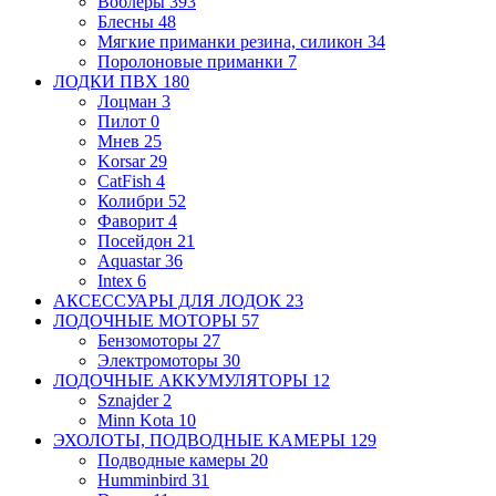
Воблеры
393
Блесны
48
Мягкие приманки
резина, силикон
34
Поролоновые приманки
7
ЛОДКИ ПВХ
180
Лоцман
3
Пилот
0
Мнев
25
Korsar
29
CatFish
4
Колибри
52
Фаворит
4
Посейдон
21
Aquastar
36
Intex
6
АКСЕССУАРЫ ДЛЯ ЛОДОК
23
ЛОДОЧНЫЕ МОТОРЫ
57
Бензомоторы
27
Электромоторы
30
ЛОДОЧНЫЕ АККУМУЛЯТОРЫ
12
Sznajder
2
Minn Kota
10
ЭХОЛОТЫ, ПОДВОДНЫЕ КАМЕРЫ
129
Подводные камеры
20
Humminbird
31