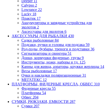
Deeper
11
Calypso
2
Lowrance
22
Lucky
18
Практик
17
Аккумуляторы и зарядные устройства для
эхолотов
2
Аксессуары для эхолотов
6
АКСЕССУАРЫ ДЛЯ РЫБАЛКИ
430
Садки рыболовные
84
Подсаки, ручки и головы для подсака
59
Род-поды, бузбары, треноги и подставки
36
Сигнализаторы и свингера
51
Донки, кормушки фидерные, грузы
9
Инструменты, ножи, наборы и тд.
125
Канны для живца, аэраторы, кружки
жерлицы
14
Весы рыболовные
17
Очки и накладки поляризационные
31
МЕГАТЕКС
12
ПЛАТФОРМЫ, ФИДЕРНЫЕ КРЕСЛА, ОБВЕС
310
Фидерные кресла
55
Платформы
54
Обвес
204
СУМКИ, РЮКЗАКИ, ЕМКОСТИ
287
Сумки
207