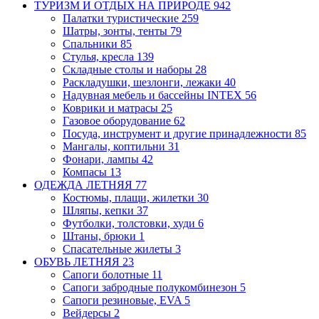
ТУРИЗМ И ОТДЫХ НА ПРИРОДЕ
942
Палатки туристические
259
Шатры, зонты, тенты
79
Спальники
85
Стулья, кресла
139
Складные столы и наборы
28
Раскладушки, шезлонги, лежаки
40
Надувная мебель и бассейны INTEX
56
Коврики и матрасы
25
Газовое оборудование
62
Посуда, инструмент и другие принадлежности
85
Мангалы, коптильни
31
Фонари, лампы
42
Компасы
13
ОДЕЖДА ЛЕТНЯЯ
77
Костюмы, плащи, жилетки
30
Шляпы, кепки
37
Футболки, толстовки, худи
6
Штаны, брюки
1
Спасательные жилеты
3
ОБУВЬ ЛЕТНЯЯ
23
Сапоги болотные
11
Сапоги забродные
полукомбинезон
5
Сапоги резиновые, EVA
5
Вейдерсы
2