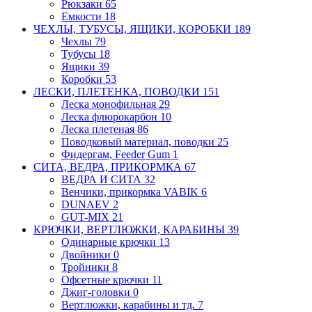
Рюкзаки
65
Емкости
18
ЧЕХЛЫ, ТУБУСЫ, ЯЩИКИ, КОРОБКИ
189
Чехлы
79
Тубусы
18
Ящики
39
Коробки
53
ЛЕСКИ, ПЛЕТЕНКА, ПОВОДКИ
151
Леска монофильная
29
Леска флюрокарбон
10
Леска плетеная
86
Поводковый материал, поводки
25
Фидергам, Feeder Gum
1
СИТА, ВЕДРА, ПРИКОРМКА
67
ВЕДРА И СИТА
32
Венчики, прикормка VABIK
6
DUNAEV
2
GUT-MIX
21
КРЮЧКИ, ВЕРТЛЮЖКИ, КАРАБИНЫ
39
Одинарные крючки
13
Двойники
0
Тройники
8
Офсетные крючки
11
Джиг-головки
0
Вертлюжки, карабины и тд.
7