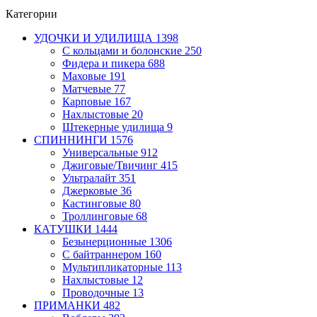
Категории
УДОЧКИ И УДИЛИЩА
1398
С кольцами и болонские
250
Фидера и пикера
688
Маховые
191
Матчевые
77
Карповые
167
Нахлыстовые
20
Штекерные удилища
9
СПИННИНГИ
1576
Универсальные
912
Джиговые/Твичинг
415
Ультралайт
351
Джерковые
36
Кастинговые
80
Троллинговые
68
КАТУШКИ
1444
Безынерционные
1306
С байтраннером
160
Мультипликаторные
113
Нахлыстовые
12
Проводочные
13
ПРИМАНКИ
482