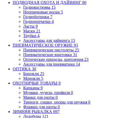
ПОДВОДНАЯ ОХОТА И ДАЙВИНГ
80
Гидрокостюмы
15
Неопреновые носки
5
Гидроботинки
7
Гидроперчатки
4
Ласты
9
Маски
21
Трубки
4
Аксессуары для дайвинга
15
ПНЕВМАТИЧЕСКОЕ ОРУЖИЕ
93
Пневматические пистолеты
25
Пневматические винтовки
31
Оптические прицелы, крепления
23
Аксессуары для пневматики
14
ОПТИКА
30
Бинокли
25
Монокли
5
ОХОТНИЧЬИ ТОВАРЫ
9
Капканы
9
Муляжи, чучела, профиля
0
Манки для охоты
0
Треноги, сошки, опоры для оружия
0
Флажки для охоты
0
ЗИМНЯЯ РЫБАЛКА
697
Ледобуры
121