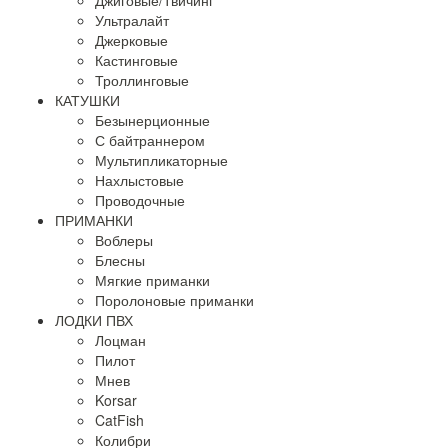
Джиговые/Твичинг
Ультралайт
Джерковые
Кастинговые
Троллинговые
КАТУШКИ
Безынерционные
С байтраннером
Мультипликаторные
Нахлыстовые
Проводочные
ПРИМАНКИ
Воблеры
Блесны
Мягкие приманки
Поролоновые приманки
ЛОДКИ ПВХ
Лоцман
Пилот
Мнев
Korsar
CatFish
Колибри