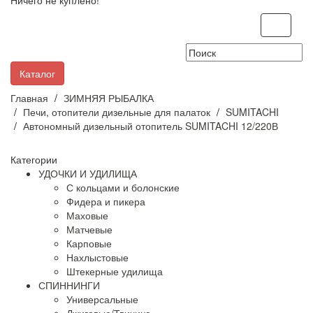
Ничего не куплено!
Toggle
navigati
Каталог
Главная
ЗИМНЯЯ РЫБАЛКА
Печи, отопители дизельные для палаток
SUMITACHI
Автономный дизельный отопитель SUMITACHI 12/220В
Категории
УДОЧКИ И УДИЛИЩА
С кольцами и болонские
Фидера и пикера
Маховые
Матчевые
Карповые
Нахлыстовые
Штекерные удилища
СПИННИНГИ
Универсальные