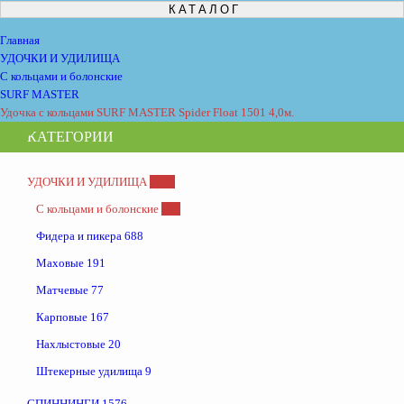
КАТАЛОГ
Главная
УДОЧКИ И УДИЛИЩА
С кольцами и болонские
SURF MASTER
Удочка с кольцами SURF MASTER Spider Float 1501 4,0м.
КАТЕГОРИИ
УДОЧКИ И УДИЛИЩА
1398
С кольцами и болонские
250
Фидера и пикера
688
Маховые
191
Матчевые
77
Карповые
167
Нахлыстовые
20
Штекерные удилища
9
СПИННИНГИ
1576