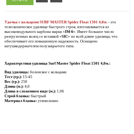
Удочка с кольцами SURF MASTER Spider Float 1501 4,0м.
- это
телескопическое удилище быстрого строя, изготавливается из
высокомодульного карбона марки «
IM-6
». Имеет большое число
разгрузочных колец со вставкой «
SIC
» по всей длине удилища, что
обеспечивает его повышенную надежность. Оснащено
катушкодержателем полузакрытого типа.
Характерстики удилища Surf Master Spider Float 1501 4,0м.:
Вид удилища:
болонское с кольцами
Тест (гр.):
15-45
Вес (гр.):
250
Длина (м.):
4,0
Длина в сложенном виде (м.):
1,06
Строй бланка:
быстрый
Материал бланка:
углеволокно