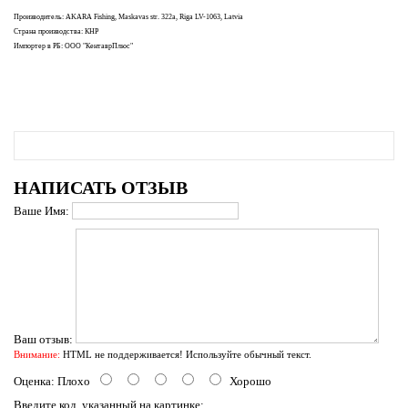
Производитель: AKARA Fishing, Maskavas str. 322a, Riga LV-1063, Latvia
Страна производства: КНР
Импортер в РБ: ООО "КентаврПлюс"
НАПИСАТЬ ОТЗЫВ
Ваше Имя:
Ваш отзыв:
Внимание:
HTML не поддерживается! Используйте обычный текст.
Оценка:
Плохо
Хорошо
Введите код, указанный на картинке: