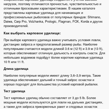
нагрузок, поэтому отличаются прочностью, чувствительностью и
отличными бросковыми характеристиками. В нашем каталоге
представлены карповые удилища для начинающих и
профессиональных рыболовов от популярных брендов: Shimano,
Daiwa, Carp Pro, Volzhanka, Prologic, Flagman, FOX, Korda и других
производителей.
Как выбрать карповое удилище:
При выборе карпового удилища важно учитывать условия ловли,
дистанцию заброса и предполагаемый размер рыбы. Наиболее
популярными считаются модели длиной 3.6 м (12 ft) и 3.9 м (13 ft),
которые обеспечивают отличную дальность и контроль снасти. Для
небольших водоемов подойдут более короткие карповые удилища
10 ft или 11 ft.
Длина удилища
Наиболее популярные модели имеют длину
3,6–3,9 метра
. Такие
удилища обеспечивают дальний и точный заброс оснастки и
хорошо подходят для большинства условий карповой рыбалки.
Тест удилища
Тест карповых удилищ обычно составляет
от 3 до 5 lb
. Более
мощные модели используются для ловли на дальних дистанциях,
а также для заброса прикормочных ракет и сподовых оснасток