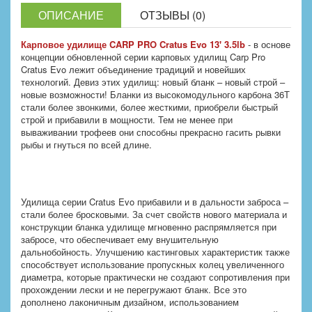
ОПИСАНИЕ
ОТЗЫВЫ (0)
Карповое удилище CARP PRO Cratus Evo 13' 3.5lb
- в основе
концепции обновленной серии карповых удилищ Carp Pro
Cratus Evo лежит объединение традиций и новейших
технологий. Девиз этих удилищ: новый бланк – новый строй –
новые возможности! Бланки из высокомодульного карбона 36Т
стали более звонкими, более жесткими, приобрели быстрый
строй и прибавили в мощности. Тем не менее при
вываживании трофеев они способны прекрасно гасить рывки
рыбы и гнуться по всей длине.
Удилища серии Cratus Evo прибавили и в дальности заброса –
стали более бросковыми. За счет свойств нового материала и
конструкции бланка удилище мгновенно распрямляется при
забросе, что обеспечивает ему внушительную
дальнобойность. Улучшению кастинговых характеристик также
способствует использование пропускных колец увеличенного
диаметра, которые практически не создают сопротивления при
прохождении лески и не перегружают бланк. Все это
дополнено лаконичным дизайном, использованием