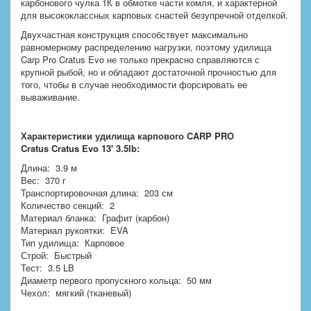
карбонового чулка 1К в обмотке части комля, и характерной
для высококлассных карповых снастей безупречной отделкой.
Двухчастная конструкция способствует максимально
равномерному распределению нагрузки, поэтому удилища
Carp Pro Cratus Evo не только прекрасно справляются с
крупной рыбой, но и обладают достаточной прочностью для
того, чтобы в случае необходимости форсировать ее
вываживание.
Характеристики удилища карпового CARP PRO
Cratus Cratus Evo 13' 3.5lb:
Длина: 3.9 м
Вес: 370 г
Транспортировочная длина: 203 см
Количество секций: 2
Материал бланка: Графит (карбон)
Материал рукоятки: EVA
Тип удилища: Карповое
Строй: Быстрый
Тест: 3.5 LB
Диаметр первого пропускного кольца: 50 мм
Чехол: мягкий (тканевый)