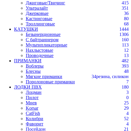
Джиговые/Твичинг
415
Ультралайт
351
Джерковые
36
Кастинговые
80
Троллинговые
68
КАТУШКИ
1444
Безынерционные
1306
С байтраннером
160
Мультипликаторные
113
Нахлыстовые
12
Проводочные
13
ПРИМАНКИ
482
Воблеры
393
Блесны
48
Мягкие приманки
34
резина, силикон
Поролоновые приманки
7
ЛОДКИ ПВХ
180
Лоцман
3
Пилот
0
Мнев
25
Korsar
29
CatFish
4
Колибри
52
Фаворит
4
Посейдон
21