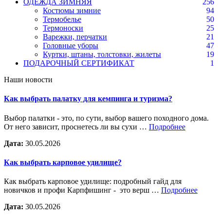
ОДЕЖДА ЗИМНЯЯ
256
Костюмы зимние
94
Термобелье
50
Термоноски
25
Варежки, перчатки
21
Головные уборы
47
Куртки, штаны, толстовки, жилеты
19
ПОДАРОЧНЫЙ СЕРТИФИКАТ
1
Наши новости
Как выбрать палатку для кемпинга и туризма?
Выбор палатки - это, по сути, выбор вашего походного дома.
От него зависит, проснетесь ли вы сухи …
Подробнее
Дата:
30.05.2026
Как выбрать карповое удилище?
Как выбрать карповое удилище: подробный гайд для
новичков и профи Карпфишинг - это верш …
Подробнее
Дата:
30.05.2026