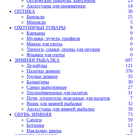
Оптические прицелы, крепления
23
Аксессуары для пневматики
14
ОПТИКА
30
Бинокли
25
Монокли
5
ОХОТНИЧЬИ ТОВАРЫ
9
Капканы
9
Муляжи, чучела, профиля
0
Манки для охоты
0
Треноги, сошки, опоры для оружия
0
Флажки для охоты
0
ЗИМНЯЯ РЫБАЛКА
697
Ледобуры
121
Палатки зимние
376
Удочки зимние
35
Балансиры
30
Санки рыболовные
27
Теплообменники для палаток
31
Печи, отопители дизельные для палаток
7
Ящик для зимней рыбалки
32
Аксессуары для зимней рыбалки
39
ОБУВЬ ЗИМНЯЯ
73
Сапоги
59
Ботинки
12
Накладки, шипы
2