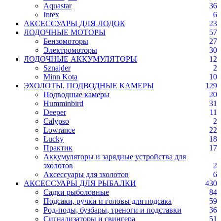
Aquastar
36
Intex
6
АКСЕССУАРЫ ДЛЯ ЛОДОК
23
ЛОДОЧНЫЕ МОТОРЫ
57
Бензомоторы
27
Электромоторы
30
ЛОДОЧНЫЕ АККУМУЛЯТОРЫ
12
Sznajder
2
Minn Kota
10
ЭХОЛОТЫ, ПОДВОДНЫЕ КАМЕРЫ
129
Подводные камеры
20
Humminbird
31
Deeper
11
Calypso
2
Lowrance
22
Lucky
18
Практик
17
Аккумуляторы и зарядные устройства для
эхолотов
2
Аксессуары для эхолотов
6
АКСЕССУАРЫ ДЛЯ РЫБАЛКИ
430
Садки рыболовные
84
Подсаки, ручки и головы для подсака
59
Род-поды, бузбары, треноги и подставки
36
Сигнализаторы и свингера
51