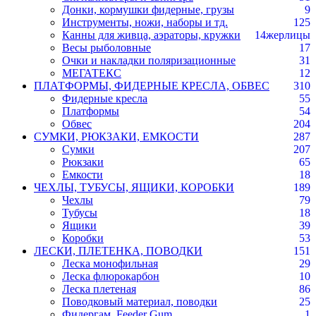
Донки, кормушки фидерные, грузы
9
Инструменты, ножи, наборы и тд.
125
Канны для живца, аэраторы, кружки
14
жерлицы
Весы рыболовные
17
Очки и накладки поляризационные
31
МЕГАТЕКС
12
ПЛАТФОРМЫ, ФИДЕРНЫЕ КРЕСЛА, ОБВЕС
310
Фидерные кресла
55
Платформы
54
Обвес
204
СУМКИ, РЮКЗАКИ, ЕМКОСТИ
287
Сумки
207
Рюкзаки
65
Емкости
18
ЧЕХЛЫ, ТУБУСЫ, ЯЩИКИ, КОРОБКИ
189
Чехлы
79
Тубусы
18
Ящики
39
Коробки
53
ЛЕСКИ, ПЛЕТЕНКА, ПОВОДКИ
151
Леска монофильная
29
Леска флюрокарбон
10
Леска плетеная
86
Поводковый материал, поводки
25
Фидергам, Feeder Gum
1