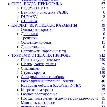
СИТА, ВЕДРА, ПРИКОРМКА
67
ВЕДРА И СИТА
32
Венчики, прикормка VABIK
6
DUNAEV
2
GUT-MIX
21
КРЮЧКИ, ВЕРТЛЮЖКИ, КАРАБИНЫ
39
Одинарные крючки
13
Двойники
0
Тройники
8
Офсетные крючки
11
Джиг-головки
0
Вертлюжки, карабины и тд.
7
ТУРИЗМ И ОТДЫХ НА ПРИРОДЕ
942
Палатки туристические
259
Шатры, зонты, тенты
79
Спальники
85
Стулья, кресла
139
Складные столы и наборы
28
Раскладушки, шезлонги, лежаки
40
Надувная мебель и бассейны INTEX
56
Коврики и матрасы
25
Газовое оборудование
62
Посуда, инструмент и другие принадлежности
85
Мангалы, коптильни
31
Фонари, лампы
42