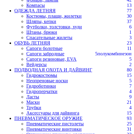
Компасы
13
ОДЕЖДА ЛЕТНЯЯ
77
Костюмы, плащи, жилетки
30
Шляпы, кепки
37
Футболки, толстовки, худи
6
Штаны, брюки
1
Спасательные жилеты
3
ОБУВЬ ЛЕТНЯЯ
23
Сапоги болотные
11
Сапоги забродные
5
полукомбинезон
Сапоги резиновые, EVA
5
Вейдерсы
2
ПОДВОДНАЯ ОХОТА И ДАЙВИНГ
80
Гидрокостюмы
15
Неопреновые носки
5
Гидроботинки
7
Гидроперчатки
4
Ласты
9
Маски
21
Трубки
4
Аксессуары для дайвинга
15
ПНЕВМАТИЧЕСКОЕ ОРУЖИЕ
93
Пневматические пистолеты
25
Пневматические винтовки
31