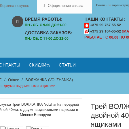
Корзина покупок
Оформление заказа
Войти
или
зарегистри
ВРЕМЯ РАБОТЫ:
НАШИ КОНТАКТЫ:
ПН.- CБ. С 9-00 ДО 21-00
+375 29 767-55-52
+375 29 104-55-52
!МА
ДОСТАВКА ЗАКАЗОВ:
РАБОТАЕТ С 06.08 ПО 08
ПН.- CБ. С 11-00 ДО 22-00
ОНТАКТЫ
СКИДКИ%
СТАТЬИ
С
Обвес
ВОЛЖАНКА (VOLZHANKA)
 с двумя выдвижными ящиками
Трей ВОЛЖ
двойной 4
ящиками