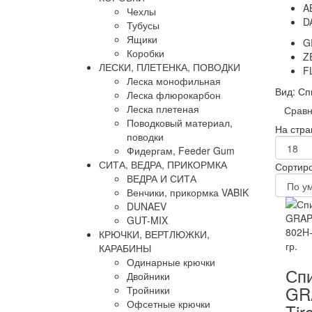
A
Чехлы
D
Тубусы
Ящики
G
Коробки
Z
ЛЕСКИ, ПЛЕТЕНКА, ПОВОДКИ
F
Леска монофильная
Вид:
Сп
Леска флюрокарбон
Леска плетеная
Сравн
Поводковый материал,
На стра
поводки
Фидергам, Feeder Gum
СИТА, ВЕДРА, ПРИКОРМКА
Сортиро
ВЕДРА И СИТА
Венчики, прикормка VABIK
DUNAEV
GUT-MIX
КРЮЧКИ, ВЕРТЛЮЖКИ,
КАРАБИНЫ
Одинарные крючки
Сп
Двойники
GR
Тройники
Офсетные крючки
Tir