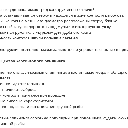
овые удилища имеют ряд конструктивных отличий:
а устанавливается сверху и находится в зоне контроля рыболова
скные кольца меньшего диаметра расположены сверху бланка
альный катушкодержатель под мультипликаторную катушку
мичная рукоятка с «курком» для удобного хвата
жность контроля шпули большим пальцем
онструкция позволяет максимально точно управлять снастью и при
щества кастингового спиннинга
нению с классическими спиннингами кастинговые модели обладаю
ществ:
енная чувствительность
я точность заброса
 контроль приманки при проводке
ые силовые характеристики
нная подсечка и вываживание крупной рыбы
овые спиннинги особенно популярны при ловле щуки, судака, окун
хищной рыбы.