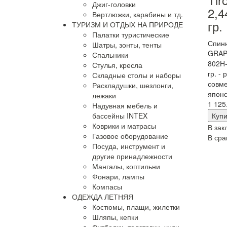
Джиг-головки
2,4
Вертлюжки, карабины и тд.
гр.
ТУРИЗМ И ОТДЫХ НА ПРИРОДЕ
Палатки туристические
Спин
Шатры, зонты, тенты
GRAP
Спальники
802H-
Стулья, кресла
гр. - 
Складные столы и наборы
совме
Раскладушки, шезлонги,
японс
лежаки
1 125
Надувная мебель и
бассейны INTEX
Коврики и матрасы
В зак
Газовое оборудование
В сра
Посуда, инструмент и
другие принадлежности
Мангалы, коптильни
Фонари, лампы
Компасы
ОДЕЖДА ЛЕТНЯЯ
Костюмы, плащи, жилетки
Шляпы, кепки