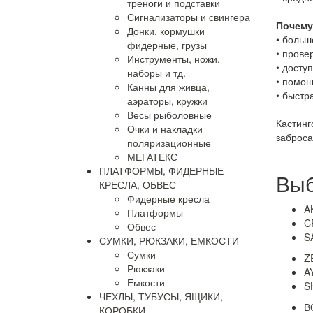
треноги и подставки
Сигнализаторы и свингера
Почему
Донки, кормушки
•
больш
фидерные, грузы
•
прове
Инструменты, ножи,
•
досту
наборы и тд.
•
помощ
Канны для живца,
•
быстра
аэраторы, кружки
Весы рыболовные
Кастинг
Очки и накладки
заброса
поляризационные
МЕГАТЕКС
ПЛАТФОРМЫ, ФИДЕРНЫЕ
Выб
КРЕСЛА, ОБВЕС
Фидерные кресла
A
Платформы
C
Обвес
S
СУМКИ, РЮКЗАКИ, ЕМКОСТИ
Сумки
Z
Рюкзаки
A
Емкости
S
ЧЕХЛЫ, ТУБУСЫ, ЯЩИКИ,
В
КОРОБКИ