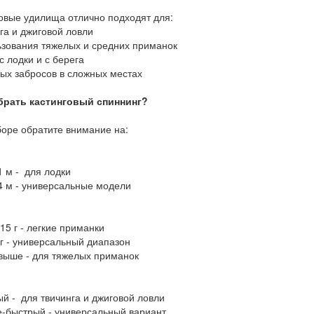
овые удилища отлично подходят для:
га и джиговой ловли
ьзования тяжелых и средних приманок
с лодки и с берега
ых забросов в сложных местах
брать кастинговый спиннинг?
оре обратите внимание на:
1 м - для лодки
4 м - универсальные модели
15 г - легкие приманки
г - универсальный диапазон
 выше - для тяжелых приманок
й - для твичинга и джиговой ловли
-быстрый - универсальный вариант