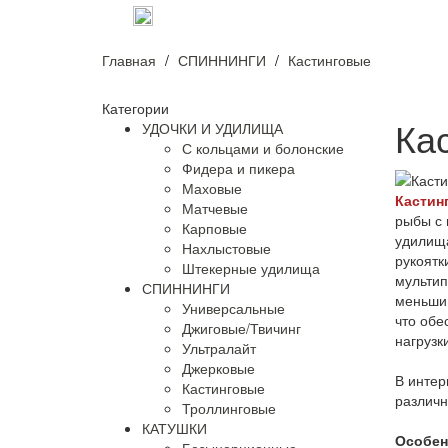
оплата и доставка
о нас
контак
Главная
СПИННИНГИ
Кастинговые
Категории
Ка
УДОЧКИ И УДИЛИЩА
С кольцами и болонские
Фидера и пикера
Маховые
Кастин
Матчевые
рыбы с
Карповые
удилища
Нахлыстовые
рукоятк
Штекерные удилища
мультип
СПИННИНГИ
меньший
Универсальные
что обе
Джиговые/Твичинг
нагрузки
Ультралайт
Джерковые
В интер
Кастинговые
различн
Троллинговые
КАТУШКИ
Особен