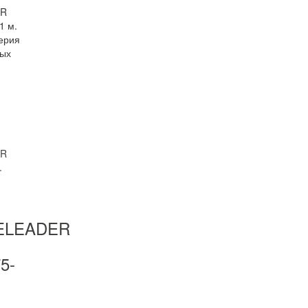
ER
1 м.
серия
ых
ELEADER
75-