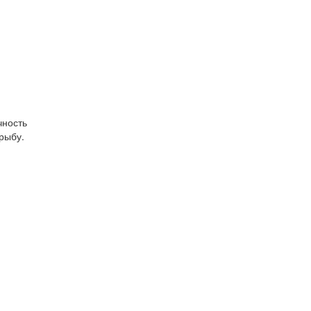
чность
ю рыбу.