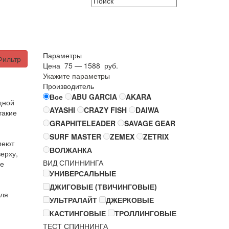
Параметры
Фильтр
Цена
75
—
1588
руб.
Укажите параметры
Производитель
Все
ABU GARCIA
AKARA
щной
AYASHI
CRAZY FISH
DAIWA
такие
GRAPHITELEADER
SAVAGE GEAR
SURF MASTER
ZEMEX
ZETRIX
меют
ВОЛЖАНКА
ерху,
ВИД СПИННИНГА
ие
УНИВЕРСАЛЬНЫЕ
ДЖИГОВЫЕ (ТВИЧИНГОВЫЕ)
для
УЛЬТРАЛАЙТ
ДЖЕРКОВЫЕ
КАСТИНГОВЫЕ
ТРОЛЛИНГОВЫЕ
ТЕСТ СПИННИНГА