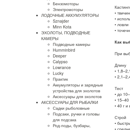
Бензомоторы
Кастинг
Электромоторы
•
твичин
ЛОДОЧНЫЕ АККУМУЛЯТОРЫ
•
испол
Sznajder
•
ловли 
Minn Kota
•
точечн
ЭХОЛОТЫ, ПОДВОДНЫЕ
КАМЕРЫ
Как вы
Подводные камеры
Humminbird
При выб
Deeper
Calypso
Длину
Lowrance
•
1,8–2,
Lucky
•
2,1–2,
Практик
Аккумуляторы и зарядные
Тест
устройства для эхолотов
•
до 10–
Аксессуары для эхолотов
•
15–40 
АКСЕССУАРЫ ДЛЯ РЫБАЛКИ
•
40 г и
Садки рыболовные
Подсаки, ручки и головы
Строй
для подсака
•
быстры
Род-поды, бузбары,
•
средне