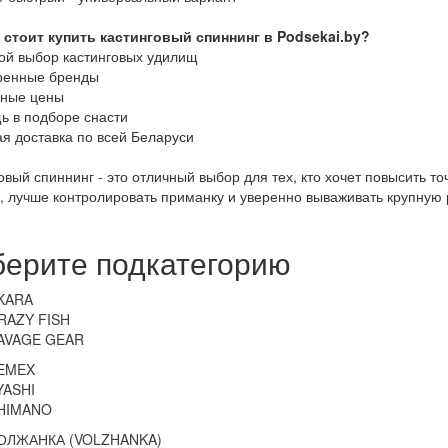
 стоит купить кастинговый спиннинг в Podsekai.by?
ой выбор кастинговых удилищ
ренные бренды
пные цены
ь в подборе снасти
я доставка по всей Беларуси
овый спиннинг - это отличный выбор для тех, кто хочет повысить то
, лучше контролировать приманку и уверенно вываживать крупну
ерите подкатегорию
KARA
RAZY FISH
AVAGE GEAR
EMEX
YASHI
HIMANO
ОЛЖАНКА (VOLZHANKA)