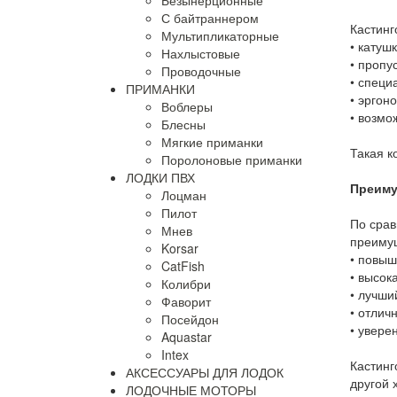
Безынерционные
С байтраннером
Кастинг
Мультипликаторные
•
катушк
Нахлыстовые
•
пропу
Проводочные
•
специ
ПРИМАНКИ
•
эргоно
Воблеры
•
возмо
Блесны
Мягкие приманки
Такая к
Поролоновые приманки
ЛОДКИ ПВХ
Преиму
Лоцман
Пилот
По срав
Мнев
преиму
Korsar
•
повыш
CatFish
•
высока
Колибри
•
лучший
Фаворит
•
отличн
Посейдон
•
увере
Aquastar
Intex
Кастинг
АКСЕССУАРЫ ДЛЯ ЛОДОК
другой 
ЛОДОЧНЫЕ МОТОРЫ