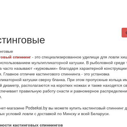
ты
скидки%
статьи
стинговые
говый спиннинг
- это специализированное удилище для ловли хи
 использованием
мультипликаторной катушки
. В рыболовной среде 
 часто называют «курковыми» благодаря характерной конструкции
и. Главное отличие кастингового спиннинга - это установка
ликаторной катушки сверху бланка. При этом пропускные кольца и
 диаметр, располагаются на коротких ножках и также находятся св
спечивает правильную работу снасти и равномерное распределен
.
нет-магазине Podsekai.by вы можете купить кастинговый спиннинг 
ых условий ловли с доставкой по Минску и всей Беларуси.
ности кастинговых спиннингов