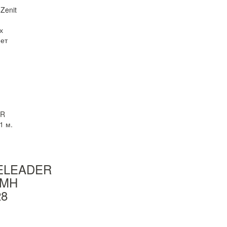
Zenit
х
ет
ELEADER
1MH
28