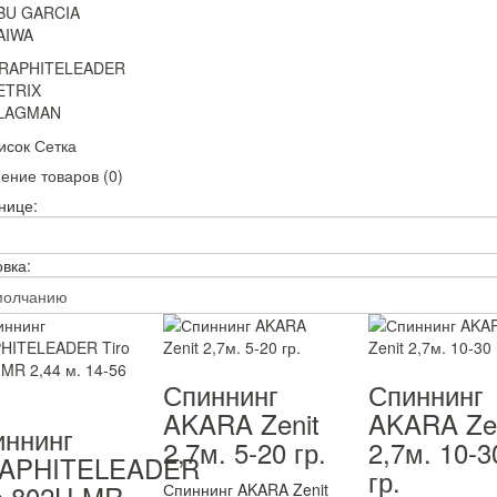
BU GARCIA
AIWA
RAPHITELEADER
ETRIX
LAGMAN
исок
Сетка
ение товаров (0)
нице:
вка:
Спиннинг
Спиннинг
AKARA Zenit
AKARA Zen
иннинг
2,7м. 5-20 гр.
2,7м. 10-3
APHITELEADER
гр.
o 802H-MR
Спиннинг AKARA Zenit