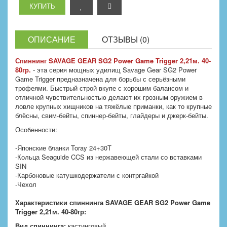
ОПИСАНИЕ
ОТЗЫВЫ (0)
Спиннинг SAVAGE GEAR SG2 Power Game Trigger 2,21м. 40-
80гр.
- эта серия мощных удилищ Savage Gear SG2 Power
Game Trigger предназначена для борьбы с серьёзными
трофеями. Быстрый строй вкупе с хорошим балансом и
отличной чувствительностью делают их грозным оружием в
ловле крупных хищников на тяжёлые приманки, как то крупные
блёсны, свим-бейты, спиннер-бейты, глайдеры и джерк-бейты.
Особенности:
-Японские бланки Toray 24+30T
-Кольца Seaguide CCS из нержавеющей стали со вставками
SIN
-Карбоновые катушкодержатели с контргайкой
-Чехол
Характеристики спиннинга SAVAGE GEAR SG2 Power Game
Trigger 2,21м. 40-80гр:
Вид спиннинга:
кастинговый