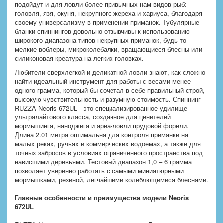
подойдут и для ловли более привычных нам видов рыб:
головля, язя, окуня, некрупного жереха и хариуса, благодаря
своему универсализму в применении приманок. Тубулярные
бланки спиннингов довольно отзывчивы к использованию
широкого диапазона типов некрупных приманок, будь то
мелкие воблеры, микроколебалки, вращающиеся блесны или
силиконовая креатура на легких головках.
Любители сверхлегкой и деликатной ловли знают, как сложно
найти идеальный инструмент для работы с весами менее
одного грамма, который бы сочетал в себе правильный строй,
высокую чувствительность и разумную стоимость. Спиннинг
RUZZA Neoris 672UL - это специализированное удилище
ультралайтового класса, созданное для ценителей
мормышинга, наноджига и ареа-ловли прудовой форели.
Длина 2.01 метра оптимальна для контроля приманки на
малых реках, ручьях и коммерческих водоемах, а также для
точных забросов в условиях ограниченного пространства под
нависшими деревьями. Тестовый диапазон 1,0 – 6 грамма
позволяет уверенно работать с самыми миниатюрными
мормышками, резиной, легчайшими колеблющимися блеснами.
Главные особенности и преимущества модели Neoris
672UL