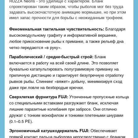
RUZZA Neoris - это удилище с характером. Бланк
спроектирован таким образом, чтобы рыболов мог без труда
задавать высокочастотную анимацию мормышке, но при этом
имел запас прочности для борьбы с неожиданным трофеем.
Феноменальная тактильная чувствительность:
Благодаря
высокомодульному графиту и информативной вершинке,
любое прикосновение рыбы к приманке, а также рельеф дна
четко передаются «в руку».
Параболический / средне-быстрый строй:
Бланк
включается в работу на всей своей длине. Это позволяет
буквально катапультировать полуграммовую приманку на
приличную дистанцию и гарантирует безупречную отработку
рывков рыбы. Спиннинг «вяжет» добычу, минимизируя сход
даже при ловле на безбородые крючки.
Сверхлегкая фурнитура FUJI:
Утонченные пропускные кольца
со специальными вставками разгружают бланк, исключая
лишние паразитные колебания при забросе. Они отлично
дружат с тонким монофилом и тонкими плетеными шнурами
(0.1–0.5 PE).
Эргономичный катушкодержатель
FUJI
:
Обеспечивает
прямой контакт пальца рыболова непосредственно с бланком