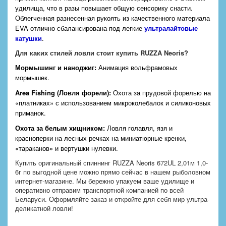
удилища, что в разы повышает общую сенсорику снасти.
Облегченная разнесенная рукоять из качественного материала
EVA отлично сбалансирована под легкие
ультралайтовые
катушки
.
Для каких стилей ловли стоит купить RUZZA Neoris?
Мормышинг и наноджиг:
Анимация вольфрамовых
мормышек.
Area Fishing (Ловля форели):
Охота за прудовой форелью на
«платниках» с использованием микроколебалок и силиконовых
приманок.
Охота за белым хищником:
Ловля голавля, язя и
красноперки на лесных речках на миниатюрные кренки,
«тараканов» и вертушки нулевки.
Купить оригинальный спиннинг RUZZA Neoris 672UL 2,01м 1,0-
6г по выгодной цене можно прямо сейчас в нашем рыболовном
интернет-магазине. Мы бережно упакуем ваше удилище и
оперативно отправим транспортной компанией по всей
Беларуси. Оформляйте заказ и откройте для себя мир ультра-
деликатной ловли!