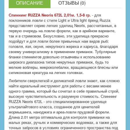
ОПИСАНИЕ
ОТЗЫВЫ (0)
Спиннинг RUZZA Neoris 672L 2,01м. 1,5-8 гр.
- для
поклонников ловли с стиле Light и Ultra light бренд Ruzza
представляет серию легких удилищ Neoris, рассчитанных, в
первую очередь на ловлю форели, как в арийном варианте,
так и в стримовом. Безусловно, эти удилища прекрасно
подойдут и для ловли более привычных нам видов рыб:
головля, язя, окуня, некрупного жереха и хариуса, благодаря
своему универсализму в применении приманок. Тубулярные
бланки спиннингов довольно отзывчивы к использованию
широкого диапазона типов некрупных приманок, будь то
мелкие воблеры, микроколебалки, вращающиеся блесны или
силиконовая креатура на легких головках.
Любители сверхлегкой и деликатной ловли знают, как сложно
найти идеальный инструмент для работы с весами менее
одного грамма, который бы сочетал в себе правильный строй,
высокую чувствительность и разумную стоимость. Спиннинг
RUZZA Neoris 672L - это специализированное удилище
ультралайтового класса, созданное для ценителей
мормышинга, наноджига и ареа-ловли прудовой форели.
Длина 2.01 метра оптимальна для контроля приманки на
малых реках, ручьях и коммерческих водоемах, а также для
точных забросов в условиях ограниченного пространства под