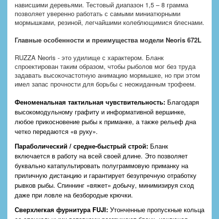
нависшими деревьями. Тестовый диапазон 1,5 – 8 грамма
позволяет уверенно работать с самыми миниатюрными
мормышками, резиной, легчайшими колеблющимися блеснами.
Главные особенности и преимущества модели Neoris 672L
RUZZA Neoris - это удилище с характером. Бланк
спроектирован таким образом, чтобы рыболов мог без труда
задавать высокочастотную анимацию мормышке, но при этом
имел запас прочности для борьбы с неожиданным трофеем.
Феноменальная тактильная чувствительность:
Благодаря
высокомодульному графиту и информативной вершинке,
любое прикосновение рыбы к приманке, а также рельеф дна
четко передаются «в руку».
Параболический / средне-быстрый строй:
Бланк
включается в работу на всей своей длине. Это позволяет
буквально катапультировать полуграммовую приманку на
приличную дистанцию и гарантирует безупречную отработку
рывков рыбы. Спиннинг «вяжет» добычу, минимизируя сход
даже при ловле на безбородые крючки.
Сверхлегкая фурнитура FUJI:
Утонченные пропускные кольца