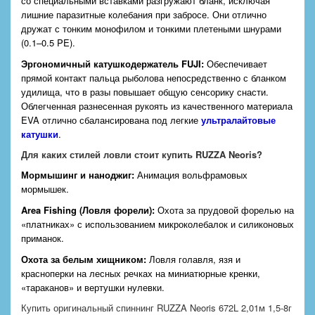
со специальными вставками разгружают бланк, исключая
лишние паразитные колебания при забросе. Они отлично
дружат с тонким монофилом и тонкими плетеными шнурами
(0.1–0.5 PE).
Эргономичный катушкодержатель
FUJI
:
Обеспечивает
прямой контакт пальца рыболова непосредственно с бланком
удилища, что в разы повышает общую сенсорику снасти.
Облегченная разнесенная рукоять из качественного материала
EVA отлично сбалансирована под легкие
ультралайтовые
катушки
.
Для каких стилей ловли стоит купить RUZZA Neoris?
Мормышинг и наноджиг:
Анимация вольфрамовых
мормышек.
Area Fishing (Ловля форели):
Охота за прудовой форелью на
«платниках» с использованием микроколебалок и силиконовых
приманок.
Охота за белым хищником:
Ловля голавля, язя и
красноперки на лесных речках на миниатюрные кренки,
«тараканов» и вертушки нулевки.
Купить оригинальный спиннинг RUZZA Neoris 672L 2,01м 1,5-8г