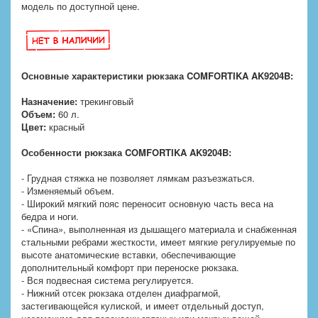
модель по доступной цене.
Основные характеристики рюкзака COMFORTIKA AK9204B:
Назначение:
трекинговый
Объем:
60 л.
Цвет:
красный
Особенности рюкзака COMFORTIKA AK9204B:
- Грудная стяжка не позволяет лямкам разъезжаться.
- Изменяемый объем.
- Широкий мягкий пояс переносит основную часть веса на
бедра и ноги.
- «Спина», выполненная из дышащего материала и снабженная
стальными ребрами жесткости, имеет мягкие регулируемые по
высоте анатомические вставки, обеспечивающие
дополнительный комфорт при переноске рюкзака.
- Вся подвесная система регулируется.
- Нижний отсек рюкзака отделен диафрагмой,
застегивающейся кулиской, и имеет отдельный доступ,