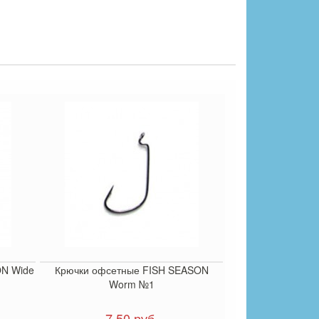
ON Wide
Крючки офсетные FISH SEASON
Worm №1
7.50 руб.