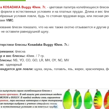
а KOSADAKA Buggy 40мм. 7г.
- цветовая палитра колеблющихся блесе
 форели в естественных условиях и на платных прудах. Длина и вес бл
образные условия ловли, будь то стоячая прудовая вода, или лесная р
ками
VMC
.
рование блесен показало, что на них также охотно отзываются и другие 
е не оставили равнодушной щуку.
терстики блесны Kosadaka Buggy 40мм. 7г.:
риманки:
блесна
р и вес блесны:
40мм. / 7 гр.
блесны:
NS, YO, CO, GO, LR, MH, OY, NC, MV
ок:
одинарный
ендуется для ловли:
щука, окунь, голавль, язь, жерех, красноперка, 