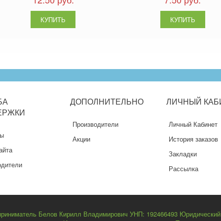
БА
ДОПОЛНИТЕЛЬНО
ЛИЧНЫЙ
КАБ
ЕРЖКИ
Производители
Личный Кабинет
ты
Акции
История заказов
айта
Закладки
одители
Рассылка
риниматель Белов Кирилл Владимирович УНП: 192466493 Юридический ад